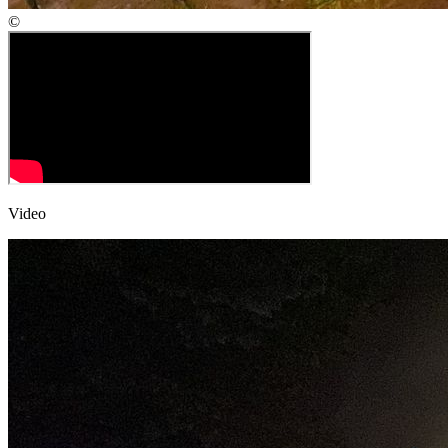
©
Video