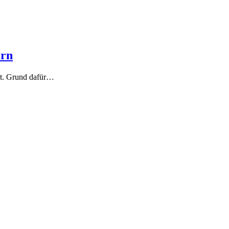
ern
gt. Grund dafür…