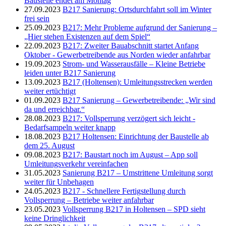
Baustelle endet am Montag
27.09.2023
B217 Sanierung: Ortsdurchfahrt soll im Winter
frei sein
25.09.2023
B217: Mehr Probleme aufgrund der Sanierung –
„Hier stehen Existenzen auf dem Spiel“
22.09.2023
B217: Zweiter Bauabschnitt startet Anfang
Oktober - Gewerbetreibende aus Norden wieder anfahrbar
19.09.2023
Strom- und Wasserausfälle – Kleine Betriebe
leiden unter B217 Sanierung
13.09.2023
B217 (Holtensen): Umleitungsstrecken werden
weiter ertüchtigt
01.09.2023
B217 Sanierung – Gewerbetreibende: „Wir sind
da und erreichbar.“
28.08.2023
B217: Vollsperrung verzögert sich leicht -
Bedarfsampeln weiter knapp
18.08.2023
B217 Holtensen: Einrichtung der Baustelle ab
dem 25. August
09.08.2023
B217: Baustart noch im August – App soll
Umleitungsverkehr vereinfachen
31.05.2023
Sanierung B217 – Umstrittene Umleitung sorgt
weiter für Unbehagen
24.05.2023
B217 - Schnellere Fertigstellung durch
Vollsperrung – Betriebe weiter anfahrbar
23.05.2023
Vollsperrung B217 in Holtensen – SPD sieht
keine Dringlichkeit