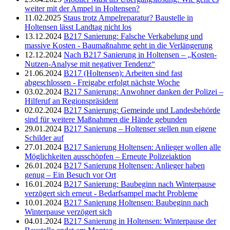
weiter mit der Ampel in Holtensen?
11.02.2025
Staus trotz Ampelreparatur? Baustelle in
Holtensen lässt Landtag nicht los
13.12.2024
B217 Sanierung: Falsche Verkabelung und
massive Kosten - Baumaßnahme geht in die Verlängerung
12.12.2024
Nach B217 Sanierung in Holtensen – „Kosten-
Nutzen-Analyse mit negativer Tendenz“
21.06.2024
B217 (Holtensen): Arbeiten sind fast
abgeschlossen - Freigabe erfolgt nächste Woche
03.02.2024
B217 Sanierung: Anwohner danken der Polizei –
Hilferuf an Regionspräsident
02.02.2024
B217 Sanierung: Gemeinde und Landesbehörde
sind für weitere Maßnahmen die Hände gebunden
29.01.2024
B217 Sanierung – Holtenser stellen nun eigene
Schilder auf
27.01.2024
B217 Sanierung Holtensen: Anlieger wollen alle
Möglichkeiten ausschöpfen – Erneute Polizeiaktion
26.01.2024
B217 Sanierung Holtensen: Anlieger haben
genug – Ein Besuch vor Ort
16.01.2024
B217 Sanierung: Baubeginn nach Winterpause
verzögert sich erneut - Bedarfsampel macht Probleme
10.01.2024
B217 Sanierung Holtensen: Baubeginn nach
Winterpause verzögert sich
04.01.2024
B217 Sanierung in Holtensen: Winterpause der