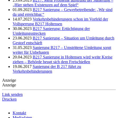
25.09.2023
B217: Mehr Probleme aufgrund der Sanierung –
„Hier stehen Existenzen auf dem Spiel“
01.09.2023
B217 Sanierung – Gewerbetreibende: „Wir sind
da und erreichbar.“
14.07.2023
Verkehrsbehinderungen schon im Vorfeld der
Vollsperrung B217 Holtensen
30.06.2023
B217 Sanierung: Ertüchtigung der
Umleitungsstrecken
23.06.2023
B217 Sanierung – Situation um Umleitung durch
Gestorf entschärft
31.05.2023
Sanierung B217 – Umstrittene Umleitung sorgt
weiter für Unbehagen
20.04.2023
B217 Sanierung in Holtensen wird weite Kreise
ziehen – Behörde beugt sich dem Freischießen
19.06.2017
Sanierung der B 217 führt zu
Verkehrsbehinderungen
Anzeige
Anzeige
Link senden
Drucken
Kontakt
Mediadaten