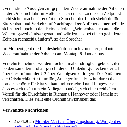
„Verlässliche Aussagen zur geplanten Wiederaufnahme der Arbeiten
in der Ortsdurchfahrt in Holtensen lassen sich zu diesem Zeitpunkt
nicht sicher machen“, erklärt ein Sprecher der Landesbehörde für
Straßenbau und Verkehr auf Nachfrage. Der Auftragnehmer befinde
sich zurzeit noch in den Betriebsferien. „Wir beobachten auch die
Witterungsverhältnisse genau und würden uns bei einem geänderten
Zeitplan rechtzeitig äußern“, so der Sprecher.
Im Moment geht die Landesbehörde jedoch von einer geplanten
Wiederaufnahme der Arbeiten am Montag, 8. Januar, aus.
Verkehrsteilnehmer werden noch einmal eindringlich gebeten, den
beiden sanierten und ausgeschilderten Umleitungsstrecken der U1
über Gestorf und der U2 über Wennigsen zu folgen. Das Anfahren
der Ortsdurchfahrt ist nur für „Anlieger frei“. Es wird durch die
Landesbehörde für Straßenbau und Verkehr darauf hingewiesen,
dass es sich nicht um ein Anliegen handelt, sich einen zeitlichen
Vorteil für die Durchfahrt in Richtung Hannover oder Hameln zu
verschaffen. Dies stellt eine Ordnungswidrigkeit dar.
Verwandte Nachrichten
25.04.2025
Mobiler Mast als Übergangslösung: Wie geht es
weiter mit der Ampel in Holtensen?