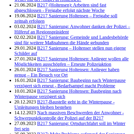
21.06.2024
B217 (Holtensen): Arbeiten sind fast
abgeschlossen - Freigabe erfolgt nächste Woche
19.06.2024
B217 Sanierung Holtensen – Freigabe soll
zeitnah erfolgen
03.02.2024
B217 Sanierung: Anwohner danken der Polizei –
Hilferuf an Regionspräsident
02.02.2024
B217 Sanierung: Gemeinde und Landesbehörde
sind für weitere Maßnahmen die Hände gebunden
29.01.2024
B217 Sanierung – Holtenser stellen nun eigene
Schilder auf
27.01.2024
B217 Sanierung Holtensen: Anlieger wollen alle
Möglichkeiten ausschöpfen – Erneute Polizeiaktion
26.01.2024
B217 Sanierung Holtensen: Anlieger haben
genug – Ein Besuch vor Ort
16.01.2024
B217 Sanierung: Baubeginn nach Winterpause
verzögert sich erneut - Bedarfsampel macht Probleme
10.01.2024
B217 Sanierung Holtensen: Baubeginn nach
Winterpause verzögert sich
20.12.2023
B217-Baustelle geht in die Winterpause -
Umleitungen bleiben bestehen
14.12.2023
Nach massiven Beschwerden der Anwohner -
Schwerpunktkontrolle der Polizei auf der B217
27.09.2023
B217 Sanierung: Ortsdurchfahrt soll im Winter
frei sein