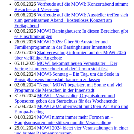
05.06.2026
Vorfreude auf die MOWI: Konzertabend stimmt
Besucher auf Messe ein
05.06.2026
Vorfreude auf die MOWI: Aussteller treffen sich
zum gemeinsamen Abend - kostenloses Konzert am
Freitagabend
02.06.2026
MOWI Barsinghausen: In diesen Bereichen gibt
es Einschränkungen
26.05.2026
MOWI 2026: Über 50 Aussteller und
Familienprogramm in der Barsinghäuser Innenstadt
22.05.2026
Stadtverwaltung informiert auf der MoWi 2026
über vielfältige Angebote
05.11.2025
MOWI bekommt neuen Veranstalter – Der
Vertrag ist unterzeichnet und der Termin steht fest
02.06.2024
MOWI-Sonntag – Ein Tag, um die Seele in
Barsinghausens Innenstadt baumeln zu lassen
02.06.2024
"Neue" MOWI begeistert mit Sonne und viel
Programm die Menschen in der Innenstadt
31.05.2024
MOWI – Veranstalter, Organisatoren und
Sponsoren geben den Startschuss für das Wochenende
25.04.2024
MOWI 2024 überrascht mit Open-Air-Kino und
Europa-Feeling
04.03.2024
MOWI nimmt immer mehr Formen an –
Hauptsponsoren unterstützen nun die Veranstaltung
25.01.2024
MOWI 2024 bietet vier Veranstaltungen in einer
und buntes Rahmenprogramm