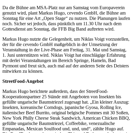
Da die Bühne am MSA-Platz nur am Samstag vom Europaverein
genutzt wird, plant Markus Hugo, cevendo GmbH, die Bühne am
Sonntag für eine Art „Open Stage“ zu nutzen. Die Planungen laufen
noch. Sicher sei jedoch, dass pünktlich um 11.30 Uhr nach dem
Gottesdienst am Sonntag, die FFB Big Band auftreten wird.
Markus Hugo nutzte die Gelegenheit, um Niklas Voigt vorzustellen,
der für die cevendo GmbH maßgeblich in der Umsetzung der
Veranstaltung in der Live-Phase am Freitag, 31. Mai und Samstag,
1. Juni unterstützen wird. Niklas Voigt hat einschlägige Erfahrung
mit derlei Veranstaltungen im Bereich Springe, Hameln, Bad
Pyrmont und freut sich, auch mal auf der anderen Seite des Deisters
mitwirken zu können.
StreetFood-Angebot
Markus Hugo berichtete außerdem, dass der StreetFood-
Kooperationspartner 25 Stände mit Angeboten von Insekten bis
gefüllte ungarische Baumstriezel zugesagt hat. „Ein kleiner Auszug:
Insekten, koreanische Corndogs, japanische Gyosa, Rolling Ice,
italienischer Beef Burrito, original belgische Pommes mit 30 Soßen,
New York Philly Cheese Steak Sandwich, American Chicken BBQ,
gefüllte ungarische Baumstriezel, Coffeebike, venezualische
Empanadas, Mexican Soulfood und, und, und“, zählte Hugo auf.