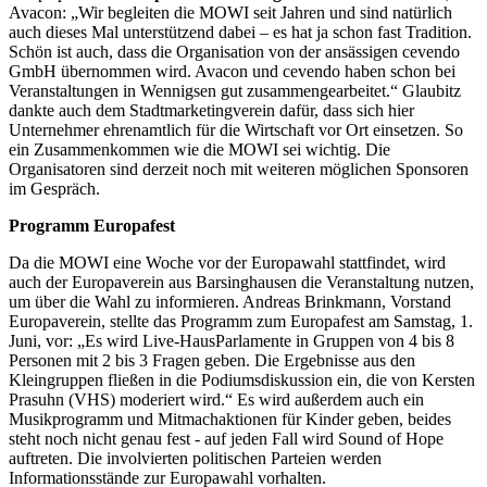
Avacon: „Wir begleiten die MOWI seit Jahren und sind natürlich
auch dieses Mal unterstützend dabei – es hat ja schon fast Tradition.
Schön ist auch, dass die Organisation von der ansässigen cevendo
GmbH übernommen wird. Avacon und cevendo haben schon bei
Veranstaltungen in Wennigsen gut zusammengearbeitet.“ Glaubitz
dankte auch dem Stadtmarketingverein dafür, dass sich hier
Unternehmer ehrenamtlich für die Wirtschaft vor Ort einsetzen. So
ein Zusammenkommen wie die MOWI sei wichtig. Die
Organisatoren sind derzeit noch mit weiteren möglichen Sponsoren
im Gespräch.
Programm Europafest
Da die MOWI eine Woche vor der Europawahl stattfindet, wird
auch der Europaverein aus Barsinghausen die Veranstaltung nutzen,
um über die Wahl zu informieren. Andreas Brinkmann, Vorstand
Europaverein, stellte das Programm zum Europafest am Samstag, 1.
Juni, vor: „Es wird Live-HausParlamente in Gruppen von 4 bis 8
Personen mit 2 bis 3 Fragen geben. Die Ergebnisse aus den
Kleingruppen fließen in die Podiumsdiskussion ein, die von Kersten
Prasuhn (VHS) moderiert wird.“ Es wird außerdem auch ein
Musikprogramm und Mitmachaktionen für Kinder geben, beides
steht noch nicht genau fest - auf jeden Fall wird Sound of Hope
auftreten. Die involvierten politischen Parteien werden
Informationsstände zur Europawahl vorhalten.