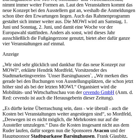
nimmt immer weiter Formen an. Laut den Veranstaltern kommt das
neue Konzept bei den Ausstellern gut an, weshalb die Anmeldungen
schon über den Erwartungen liegen. Auch das Rahmenprogramm
gestaltet sich immer weiter aus. Die MOWI wird am Samstag, 1.
Juni und Sonntag, 2. Juni, und damit eine Woche vor der
Europawahl stattfinden. Anders als sonst, wird dieses Jahr
ausschließlich die Fußgängerzone genutzt, bietet aber dafür ganze
vier Veranstaltungen auf einmal.
Anzeige
„Wir sind sehr glücklich und dankbar für das neue Konzept zur
MOWI“, erklärte Hendrik Mordfeld, Vorsitzender des
Stadtmarketingvereins ´Unser Barsinghausen`, „Wir merken dies
gerade bei den Buchungen von Ausstellungsplätzen, die schon jetzt
höher sind als bei der letzten MOWI.“ Organisiert wird die
Mobilitäts- und Wirtschaftsschau von der
cevendo GmbH
(Anm. d.
Red: cevendo ist auch die Herausgeberin dieser Zeitung).
„Es dürfte keine Überraschung sein, dass - wie überall - auch die
Kosten bei Veranstaltungen weiter angestiegen sind“, so Mordfeld,
„Deswegen ist es nicht möglich, die Mehrkosten nur auf die
Aussteller umzulegen.“ Dass die Kosten insgesamt nicht aus dem
Ruder laufen, dafür sorgen nun die Sponsoren
Avacon
und der
Hauptsponsor
Stadtsparkasse Barsinghausen
. Frank Glaubitz,