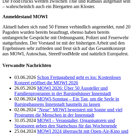
Die FoodTrucks werden zwischen Thie und Rathaus aufgebaut sein
– wahrscheinlich auch ein Biergarten am Kloster.
Anmeldestand MOWI
Aktuell haben sich rund 50 Firmen verbindlich angemeldet, rund 20
Pagoden wurden bereits beauftragt, ebenso haben bereits
umfangreiche Gespräche mit Ordnungsamt, Polizei und Feuerwehr
stattgefunden. Der Vorstand ist mit der bisherigen Arbeit und den
Ergebnissen sehr zufrieden und freut sich auf das Gesamtkonzept
aus MOWI, Autoschau, StreetFoodMeile und natürlich Europafest.
Verwandte Nachrichten
03.06.2026
Schon Freitagabend geht es los: Kostenloses
Konzert eröffnet die MOWI 2026
26.05.2026
MOWI 2026: Über 50 Aussteller und
Familienprogramm in der Barsinghäuser Innenstadt
02.06.2024
MOWI-Sonntag – Ein Tag, um die Seele in
Barsinghausens Innenstadt baumeln zu lassen
02.06.2024
"Neue" MOWI begeistert mit Sonne und viel
Programm die Menschen in der Innenstadt
31.05.2024
MOWI – Veranstalter, Organisatoren und
Sponsoren geben den Startschuss für das Wochenende
25.04.2024
MOWI 2024 überrascht mit Open-Air-Kino und