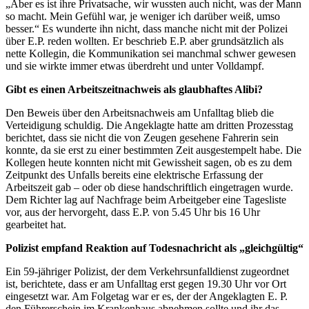
„Aber es ist ihre Privatsache, wir wussten auch nicht, was der Mann
so macht. Mein Gefühl war, je weniger ich darüber weiß, umso
besser.“ Es wunderte ihn nicht, dass manche nicht mit der Polizei
über E.P. reden wollten. Er beschrieb E.P. aber grundsätzlich als
nette Kollegin, die Kommunikation sei manchmal schwer gewesen
und sie wirkte immer etwas überdreht und unter Volldampf.
Gibt es einen Arbeitszeitnachweis als glaubhaftes Alibi?
Den Beweis über den Arbeitsnachweis am Unfalltag blieb die
Verteidigung schuldig. Die Angeklagte hatte am dritten Prozesstag
berichtet, dass sie nicht die von Zeugen gesehene Fahrerin sein
konnte, da sie erst zu einer bestimmten Zeit ausgestempelt habe. Die
Kollegen heute konnten nicht mit Gewissheit sagen, ob es zu dem
Zeitpunkt des Unfalls bereits eine elektrische Erfassung der
Arbeitszeit gab – oder ob diese handschriftlich eingetragen wurde.
Dem Richter lag auf Nachfrage beim Arbeitgeber eine Tagesliste
vor, aus der hervorgeht, dass E.P. von 5.45 Uhr bis 16 Uhr
gearbeitet hat.
Polizist empfand Reaktion auf Todesnachricht als „gleichgültig“
Ein 59-jähriger Polizist, der dem Verkehrsunfalldienst zugeordnet
ist, berichtete, dass er am Unfalltag erst gegen 19.30 Uhr vor Ort
eingesetzt war. Am Folgetag war er es, der der Angeklagten E. P.
den Führerschein im Krankenhaus abnehmen sollte und ihr das