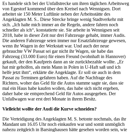
Es handele sich bei der Unfallstrecke um ihren täglichen Arbeitsweg
von Egestorf kommend über den Kreisel nach Wennigsen. Dort
arbeitet sie 150 Meter Luftlinie neben der Arbeitsstätte des
Angeklagten M. S.. Diese Strecke bringe wenig Stadtverkehr mit
sich. „Ich halte mich immer an die Regeln, andere fahren noch
schneller als ich“, konstatierte sie. Sie arbeite in Wennigsen seit
2018, habe in dieser Zeit nur drei Fahrzeuge gehabt, immer Audis.
Die anderen Fahrzeuge seien immer nur Ersatzfahrzeuge gewesen,
wenn ihr Wagen in der Werkstatt war. Und auch der neue
gebrauchte VW Passat sei gar nicht ihr Wagen, sie habe das
Fahrzeug (33.000 Euro) für einen Freund (wohnhaft in Hannover)
gekauft, der den Kaufpreis dann an sie zurückbezahle wollte. „Er
hat mir geholfen, als mein Mann in Polen in U-Haft saß und ich
helfe jetzt ihm“, erklärte die Angeklagte. Er soll sie auch in dem
Passat zu Terminen gefahren haben. Auf die Nachfrage des
Richters, woher das Geld für die Autos stamme sagte sie, dass sie
mal ein Haus habe kaufen wollen, das habe sich nicht ergeben,
daher habe sie entsprechend Geld für Autos ausgegeben. Der
Unfallwagen war erst drei Monate in ihrem Besitz.
Vielleicht wollte der Audi die Kurve schneiden?
Die Verteidigung des Angeklagten M. S. betonte nochmals, das ihr
Mandant um 16.05 Uhr noch einkaufen war und somit unmöglich
nahezu zeitgleich in Barsinghausen hätte gesehen worden sein, wie