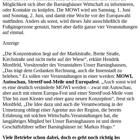
Möglichkeit sich über die Barsinghäuser Wirtschaft zu informieren,
oder Kontakte zu knüpfen. Die MOWI wird am Samstag, 1. Juni
und Sonntag, 2. Juni, und damit eine Woche vor der Europawahl
stattfinden. Anders als sonst, wird dieses Jahr ausschließlich die
Fußgängerzone genutzt, bietet aber dafür ganze vier Veranstaltungen
auf einmal.
Anzeige
„Die Konzentration liegt auf der Marktstraße, Breite Straße,
Kirchstraße und nicht mehr auf der Wiese“, erklärt Hendrik
Mordfeld, Vorsitzender des Veranstalters Unser Barsinghausen,
„Das trägt dem Gedanken Rechnung, auch die Innenstadt zu
beleben.“ Es sollen vier Veranstaltungen in einer werden:
MOWI,
Autoschau, StreetFood-Meile und Europafest
. „Auch sonst wird
es eine deutlich veränderte MOWI werden – zwar mit Autoschau,
aber auch mit einem Europa-Fest und einer StreetFood-Meile vom
Thie bis zum Kloster und einer ganz neuen Konzeption“, freut sich
Mordfeld, „Die Idee dazu und auch die Verantwortung in der
Umsetzung obliegt einer Agentur aus der Region, die bereits
Erfahrung mit solchen Wirtschafts-Veranstaltungen hat, die
langjähriges Mitglied bei Unser Barsinghausen ist und deren
Geschäftsführer selber Barsinghäuser ist: Markus Hugo.“
Viele Betriebe schon dabei, doch es geht noch richtig los