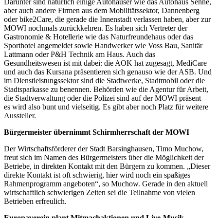
Darunter sind natürlich einige Autohäuser wie das Autohaus Senne,
aber auch andere Firmen aus dem Mobilitätssektor, Dannenberg
oder bike2Care, die gerade die Innenstadt verlassen haben, aber zur
MOWI nochmals zurückkehren. Es haben sich Vertreter der
Gastronomie & Hotellerie wie das Naturfreundehaus oder das
Sporthotel angemeldet sowie Handwerker wie Voss Bau, Sanitär
Lattmann oder P&H Technik am Haus. Auch das
Gesundheitswesen ist mit dabei: die AOK hat zugesagt, MediCare
und auch das Kursana präsentieren sich genauso wie der ASB. Und
im Dienstleistungssektor sind die Stadtwerke, Stadtmobil oder die
Stadtsparkasse zu benennen. Behörden wie die Agentur für Arbeit,
die Stadtverwaltung oder die Polizei sind auf der MOWI präsent –
es wird also bunt und vielseitig. Es gibt aber noch Platz für weitere
Aussteller.
Bürgermeister übernimmt Schirmherrschaft der MOWI
Der Wirtschaftsförderer der Stadt Barsinghausen, Timo Muchow,
freut sich im Namen des Bürgermeisters über die Möglichkeit der
Betriebe, in direkten Kontakt mit den Bürgern zu kommen. „Dieser
direkte Kontakt ist oft schwierig, hier wird noch ein spaßiges
Rahmenprogramm angeboten“, so Muchow. Gerade in den aktuell
wirtschaftlich schwierigen Zeiten sei die Teilnahme von vielen
Betrieben erfreulich.
Europaverein plant Mitmachaktionen und Live-Musik