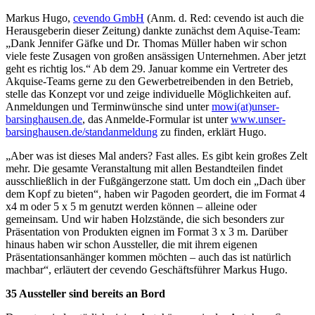
Markus Hugo,
cevendo GmbH
(Anm. d. Red: cevendo ist auch die
Herausgeberin dieser Zeitung) dankte zunächst dem Aquise-Team:
„Dank Jennifer Gäfke und Dr. Thomas Müller haben wir schon
viele feste Zusagen von großen ansässigen Unternehmen. Aber jetzt
geht es richtig los.“ Ab dem 29. Januar komme ein Vertreter des
Akquise-Teams gerne zu den Gewerbetreibenden in den Betrieb,
stelle das Konzept vor und zeige individuelle Möglichkeiten auf.
Anmeldungen und Terminwünsche sind unter
mowi(at)unser-
barsinghausen.de
, das Anmelde-Formular ist unter
www.unser-
barsinghausen.de/standanmeldung
zu finden, erklärt Hugo.
„Aber was ist dieses Mal anders? Fast alles. Es gibt kein großes Zelt
mehr. Die gesamte Veranstaltung mit allen Bestandteilen findet
ausschließlich in der Fußgängerzone statt. Um doch ein „Dach über
dem Kopf zu bieten“, haben wir Pagoden geordert, die im Format 4
x4 m oder 5 x 5 m genutzt werden können – alleine oder
gemeinsam. Und wir haben Holzstände, die sich besonders zur
Präsentation von Produkten eignen im Format 3 x 3 m. Darüber
hinaus haben wir schon Aussteller, die mit ihrem eigenen
Präsentationsanhänger kommen möchten – auch das ist natürlich
machbar“, erläutert der cevendo Geschäftsführer Markus Hugo.
35 Aussteller sind bereits an Bord