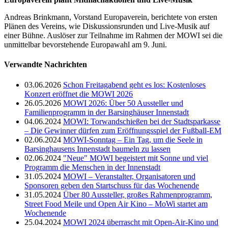
Andreas Brinkmann, Vorstand Europaverein, berichtete von ersten
Plänen des Vereins, wie Diskussionsrunden und Live-Musik auf
einer Bühne. Auslöser zur Teilnahme im Rahmen der MOWI sei die
unmittelbar bevorstehende Europawahl am 9. Juni.
Verwandte Nachrichten
03.06.2026
Schon Freitagabend geht es los: Kostenloses
Konzert eröffnet die MOWI 2026
26.05.2026
MOWI 2026: Über 50 Aussteller und
Familienprogramm in der Barsinghäuser Innenstadt
04.06.2024
MOWI: Torwandschießen bei der Stadtsparkasse
– Die Gewinner dürfen zum Eröffnungsspiel der Fußball-EM
02.06.2024
MOWI-Sonntag – Ein Tag, um die Seele in
Barsinghausens Innenstadt baumeln zu lassen
02.06.2024
"Neue" MOWI begeistert mit Sonne und viel
Programm die Menschen in der Innenstadt
31.05.2024
MOWI – Veranstalter, Organisatoren und
Sponsoren geben den Startschuss für das Wochenende
31.05.2024
Über 80 Aussteller, großes Rahmenprogramm,
Street Food Meile und Open Air Kino – MoWi startet am
Wochenende
25.04.2024
MOWI 2024 überrascht mit Open-Air-Kino und