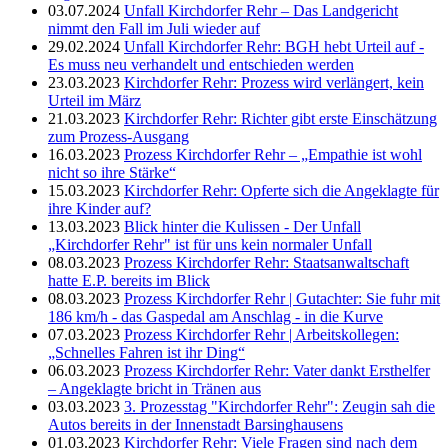
03.07.2024
Unfall Kirchdorfer Rehr – Das Landgericht
nimmt den Fall im Juli wieder auf
29.02.2024
Unfall Kirchdorfer Rehr: BGH hebt Urteil auf -
Es muss neu verhandelt und entschieden werden
23.03.2023
Kirchdorfer Rehr: Prozess wird verlängert, kein
Urteil im März
21.03.2023
Kirchdorfer Rehr: Richter gibt erste Einschätzung
zum Prozess-Ausgang
16.03.2023
Prozess Kirchdorfer Rehr – „Empathie ist wohl
nicht so ihre Stärke“
15.03.2023
Kirchdorfer Rehr: Opferte sich die Angeklagte für
ihre Kinder auf?
13.03.2023
Blick hinter die Kulissen - Der Unfall
„Kirchdorfer Rehr" ist für uns kein normaler Unfall
08.03.2023
Prozess Kirchdorfer Rehr: Staatsanwaltschaft
hatte E.P. bereits im Blick
08.03.2023
Prozess Kirchdorfer Rehr | Gutachter: Sie fuhr mit
186 km/h - das Gaspedal am Anschlag - in die Kurve
07.03.2023
Prozess Kirchdorfer Rehr | Arbeitskollegen:
„Schnelles Fahren ist ihr Ding“
06.03.2023
Prozess Kirchdorfer Rehr: Vater dankt Ersthelfer
– Angeklagte bricht in Tränen aus
03.03.2023
3. Prozesstag "Kirchdorfer Rehr": Zeugin sah die
Autos bereits in der Innenstadt Barsinghausens
01.03.2023
Kirchdorfer Rehr: Viele Fragen sind nach dem