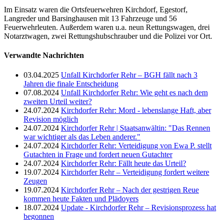
Im Einsatz waren die Ortsfeuerwehren Kirchdorf, Egestorf,
Langreder und Barsinghausen mit 13 Fahrzeuge und 56
Feuerwehrleuten. Außerdem waren u.a. neun Rettungswagen, drei
Notarztwagen, zwei Rettungshubschrauber und die Polizei vor Ort.
Verwandte Nachrichten
03.04.2025
Unfall Kirchdorfer Rehr – BGH fällt nach 3
Jahren die finale Entscheidung
07.08.2024
Unfall Kirchdorfer Rehr: Wie geht es nach dem
zweiten Urteil weiter?
24.07.2024
Kirchdorfer Rehr: Mord - lebenslange Haft, aber
Revision möglich
24.07.2024
Kirchdorfer Rehr | Staatsanwältin: "Das Rennen
war wichtiger als das Leben anderer."
24.07.2024
Kirchdorfer Rehr: Verteidigung von Ewa P. stellt
Gutachten in Frage und fordert neuen Gutachter
24.07.2024
Kirchdorfer Rehr: Fällt heute das Urteil?
19.07.2024
Kirchdorfer Rehr – Verteidigung fordert weitere
Zeugen
19.07.2024
Kirchdorfer Rehr – Nach der gestrigen Reue
kommen heute Fakten und Plädoyers
18.07.2024
Update - Kirchdorfer Rehr – Revisionsprozess hat
begonnen