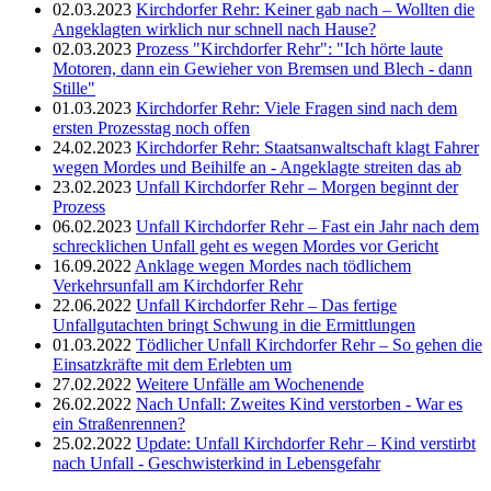
02.03.2023
Kirchdorfer Rehr: Keiner gab nach – Wollten die
Angeklagten wirklich nur schnell nach Hause?
02.03.2023
Prozess "Kirchdorfer Rehr": "Ich hörte laute
Motoren, dann ein Gewieher von Bremsen und Blech - dann
Stille"
01.03.2023
Kirchdorfer Rehr: Viele Fragen sind nach dem
ersten Prozesstag noch offen
24.02.2023
Kirchdorfer Rehr: Staatsanwaltschaft klagt Fahrer
wegen Mordes und Beihilfe an - Angeklagte streiten das ab
23.02.2023
Unfall Kirchdorfer Rehr – Morgen beginnt der
Prozess
06.02.2023
Unfall Kirchdorfer Rehr – Fast ein Jahr nach dem
schrecklichen Unfall geht es wegen Mordes vor Gericht
16.09.2022
Anklage wegen Mordes nach tödlichem
Verkehrsunfall am Kirchdorfer Rehr
22.06.2022
Unfall Kirchdorfer Rehr – Das fertige
Unfallgutachten bringt Schwung in die Ermittlungen
01.03.2022
Tödlicher Unfall Kirchdorfer Rehr – So gehen die
Einsatzkräfte mit dem Erlebten um
27.02.2022
Weitere Unfälle am Wochenende
26.02.2022
Nach Unfall: Zweites Kind verstorben - War es
ein Straßenrennen?
25.02.2022
Update: Unfall Kirchdorfer Rehr – Kind verstirbt
nach Unfall - Geschwisterkind in Lebensgefahr