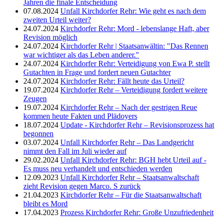
Jahren die finale Entscheidung
07.08.2024
Unfall Kirchdorfer Rehr: Wie geht es nach dem
zweiten Urteil weiter?
24.07.2024
Kirchdorfer Rehr: Mord - lebenslange Haft, aber
Revision möglich
24.07.2024
Kirchdorfer Rehr | Staatsanwältin: "Das Rennen
war wichtiger als das Leben anderer."
24.07.2024
Kirchdorfer Rehr: Verteidigung von Ewa P. stellt
Gutachten in Frage und fordert neuen Gutachter
24.07.2024
Kirchdorfer Rehr: Fällt heute das Urteil?
19.07.2024
Kirchdorfer Rehr – Verteidigung fordert weitere
Zeugen
19.07.2024
Kirchdorfer Rehr – Nach der gestrigen Reue
kommen heute Fakten und Plädoyers
18.07.2024
Update - Kirchdorfer Rehr – Revisionsprozess hat
begonnen
03.07.2024
Unfall Kirchdorfer Rehr – Das Landgericht
nimmt den Fall im Juli wieder auf
29.02.2024
Unfall Kirchdorfer Rehr: BGH hebt Urteil auf -
Es muss neu verhandelt und entschieden werden
12.09.2023
Unfall Kirchdorfer Rehr – Staatsanwaltschaft
zieht Revision gegen Marco. S zurück
21.04.2023
Kirchdorfer Rehr – Für die Staatsanwaltschaft
bleibt es Mord
17.04.2023
Prozess Kirchdorfer Rehr: Große Unzufriedenheit