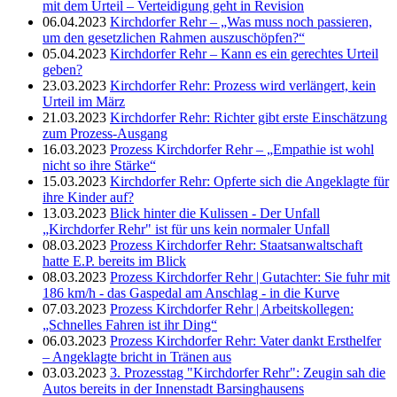
mit dem Urteil – Verteidigung geht in Revision
06.04.2023
Kirchdorfer Rehr – „Was muss noch passieren,
um den gesetzlichen Rahmen auszuschöpfen?“
05.04.2023
Kirchdorfer Rehr – Kann es ein gerechtes Urteil
geben?
23.03.2023
Kirchdorfer Rehr: Prozess wird verlängert, kein
Urteil im März
21.03.2023
Kirchdorfer Rehr: Richter gibt erste Einschätzung
zum Prozess-Ausgang
16.03.2023
Prozess Kirchdorfer Rehr – „Empathie ist wohl
nicht so ihre Stärke“
15.03.2023
Kirchdorfer Rehr: Opferte sich die Angeklagte für
ihre Kinder auf?
13.03.2023
Blick hinter die Kulissen - Der Unfall
„Kirchdorfer Rehr" ist für uns kein normaler Unfall
08.03.2023
Prozess Kirchdorfer Rehr: Staatsanwaltschaft
hatte E.P. bereits im Blick
08.03.2023
Prozess Kirchdorfer Rehr | Gutachter: Sie fuhr mit
186 km/h - das Gaspedal am Anschlag - in die Kurve
07.03.2023
Prozess Kirchdorfer Rehr | Arbeitskollegen:
„Schnelles Fahren ist ihr Ding“
06.03.2023
Prozess Kirchdorfer Rehr: Vater dankt Ersthelfer
– Angeklagte bricht in Tränen aus
03.03.2023
3. Prozesstag "Kirchdorfer Rehr": Zeugin sah die
Autos bereits in der Innenstadt Barsinghausens