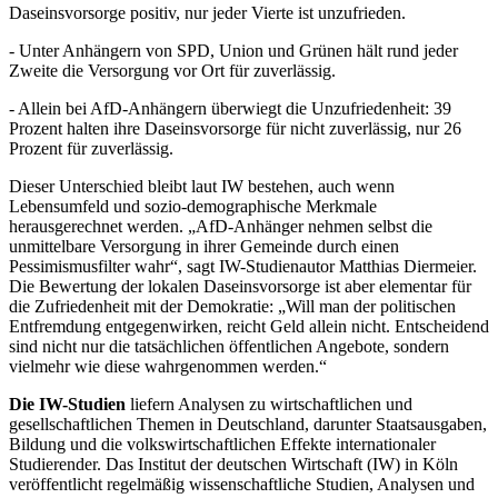
Daseinsvorsorge positiv, nur jeder Vierte ist unzufrieden.
- Unter Anhängern von SPD, Union und Grünen hält rund jeder
Zweite die Versorgung vor Ort für zuverlässig.
- Allein bei AfD-Anhängern überwiegt die Unzufriedenheit: 39
Prozent halten ihre Daseinsvorsorge für nicht zuverlässig, nur 26
Prozent für zuverlässig.
Dieser Unterschied bleibt laut IW bestehen, auch wenn
Lebensumfeld und sozio-demographische Merkmale
herausgerechnet werden. „AfD-Anhänger nehmen selbst die
unmittelbare Versorgung in ihrer Gemeinde durch einen
Pessimismusfilter wahr“, sagt IW-Studienautor Matthias Diermeier.
Die Bewertung der lokalen Daseinsvorsorge ist aber elementar für
die Zufriedenheit mit der Demokratie: „Will man der politischen
Entfremdung entgegenwirken, reicht Geld allein nicht. Entscheidend
sind nicht nur die tatsächlichen öffentlichen Angebote, sondern
vielmehr wie diese wahrgenommen werden.“
Die IW-Studien
liefern Analysen zu wirtschaftlichen und
gesellschaftlichen Themen in Deutschland, darunter Staatsausgaben,
Bildung und die volkswirtschaftlichen Effekte internationaler
Studierender. Das Institut der deutschen Wirtschaft (IW) in Köln
veröffentlicht regelmäßig wissenschaftliche Studien, Analysen und