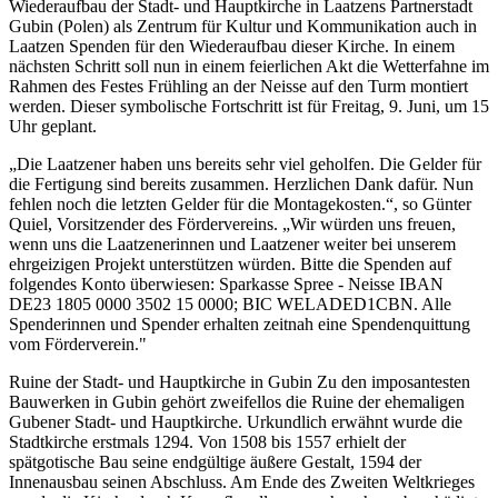
Wiederaufbau der Stadt- und Hauptkirche in Laatzens Partnerstadt
Gubin (Polen) als Zentrum für Kultur und Kommunikation auch in
Laatzen Spenden für den Wiederaufbau dieser Kirche. In einem
nächsten Schritt soll nun in einem feierlichen Akt die Wetterfahne im
Rahmen des Festes Frühling an der Neisse auf den Turm montiert
werden. Dieser symbolische Fortschritt ist für Freitag, 9. Juni, um 15
Uhr geplant.
„Die Laatzener haben uns bereits sehr viel geholfen. Die Gelder für
die Fertigung sind bereits zusammen. Herzlichen Dank dafür. Nun
fehlen noch die letzten Gelder für die Montagekosten.“, so Günter
Quiel, Vorsitzender des Fördervereins. „Wir würden uns freuen,
wenn uns die Laatzenerinnen und Laatzener weiter bei unserem
ehrgeizigen Projekt unterstützen würden. Bitte die Spenden auf
folgendes Konto überwiesen: Sparkasse Spree - Neisse IBAN
DE23 1805 0000 3502 15 0000; BIC WELADED1CBN. Alle
Spenderinnen und Spender erhalten zeitnah eine Spendenquittung
vom Förderverein."
Ruine der Stadt- und Hauptkirche in Gubin Zu den imposantesten
Bauwerken in Gubin gehört zweifellos die Ruine der ehemaligen
Gubener Stadt- und Hauptkirche. Urkundlich erwähnt wurde die
Stadtkirche erstmals 1294. Von 1508 bis 1557 erhielt der
spätgotische Bau seine endgültige äußere Gestalt, 1594 der
Innenausbau seinen Abschluss. Am Ende des Zweiten Weltkrieges