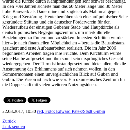
wurde die Kirche durch Kampfhandlungen sehr schwer beschädigt.
In den 70er Jahren sicherte man das 60 Meter lange und 30 Meter
hohe Bauwerk als Dauerruine und zugleich als Mahnmal gegen
Krieg und Zerstörung. Heute bemühen sich eine auf polnischer Seite
gegründete Stiftung und ein deutscher Förderverein für den
Wiederaufbau der einstigen Gubener Stadt- und Hauptkirche als
deutsch-polnisches Begegnungszentrum, um interkulturelle
Beziehungen zu fördern und zu stärken. In ersten Schritten wurde
hier – je nach finanziellen Möglichkeiten – bereits die Bausubstanz
gesichert und erste Aufbauarbeiten realisiert. Die im Jahr 2006
begonnenen Arbeiten tragen ihre Früchte. Dem Kirchturm wurde
seine Haube aufgesetzt und ihm somit sein ursprüngliches Gesicht
wiedergegeben. Der Turm ist instandgesetzt und bietet allen, die die
Anstrengung des Erklimmens auf sich nehmen wollen, in den
Sommermonaten einen unvergleichlichen Blick auf Guben und
Gubin. Die Vision ist nach wie vor: Ein ökumenisches Zentrum für
die Doppelstadt mit vielen weiteren Nutzungsideen.
22.03.2017, 10:30
red, Foto: Edward Patek/Stadt Gubin
Zurück
Link senden