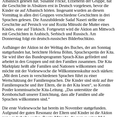
Albanisch gelesen hat. Susanne Fricke, Erzieherin der Gruppe, hat
die Geschichte in Absätzen erst in Deutsch vorgelesen, bevor die
Kinder sie auf Albanisch hörten. Insgesamt wurden an diesem
Vormittag in allen drei Gruppen verschiedene Geschichten in drei
Sprachen gelesen. Die Auszubildende Sadaf Naseri stellte eine
Geschichte auf Persisch vor und Rozita Mitrushi die Mutter eines
Kindes, eine auf Türkisch. Fortgesetzt wird die Aktion am Mittwoch
mit Geschichten in Arabisch, Serbisch und Russisch. Am
Donnerstag folgt ein deutsch-russisches Bilderbuchkino.
Aufhänger der Aktion ist der Welttag des Buches, der am Sonntag
stattgefunden hat, berichtete Helena Böhm, Sprachexpertin der Kita.
Sie wird über das Bundesprogramm Sprach-Kitas gefördert und
arbeitet in den Gruppen und mit den Familien zusammen. Die Kita
Marktplatz heißt alle Familien und Nationen willkommen und
möchte mit der Vorlesewoche die Willkommenskultur noch stärken:
„Mit dem Lesen in verschiedenen Sprachen führt zu einer
Wertschätzung der Familiensprachen. Die Kinder sind stolz auf ihre
Familiensprache und ihre Eltern, die in der Kita lesen“, so Kerstin
Postler kommissarische Kita-Leitung. „Das unterstütze die
Kernbotschaft unserer Einrichtung, dass alle Familien und alle
Sprachen willkommen sind.“
Die erste Vorlesewoche hat bereits im November stattgefunden.
Aufgrund der guten Resonanz der Eltern und Kinder ist die Aktion