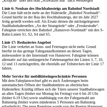
„Kröpcke“
über den Halt „Schwarzer Bär“ nach Wettbergen
Linie 6: Neubau des Hochbahnsteigs am Bahnhof Nordstadt
Die Linie hält nicht mehr an der Haltestelle „Bahnhof Nordstadt“.
Grund hierfür ist der Bau des Hochbahnsteigs, der im Jahr 2027
fertig gestellt werden soll. Als Ersatz dienen die nächstgelegenen
Stadtbahnhaltestellen „An der Strangriede“ oder „Fenskestraße“.
Fahrgäste erreichen den Bahnhof „Hannover-Nordstadt“ mit den S-
Bahn-Linien S1, S2, S4 und S5.
Linie 17: Reduziertes Angebot
Die Linie verkehrt an Sonn- und Feiertagen nicht mehr. Grund
hierfür ist das geringe Fahrgastaufkommen an diesen Tagen,
insbesondere in der Innenstadt von Hannover. Fahrgäste können
alternativ auf das umfangreiche Fahrtenangebot der Linien 3, 7, 10,
12 und 13 zurückgreifen, die ebenfalls auf Teilstrecken der Linie 17
fahren.
Mehr Service für mobilitätseingeschränkte Personen
Mit dem Fahrplanwechsel gibt es auch Änderungen beim
automatischen Öffnen der Stadtbahntüren an oberirischen
Haltestellen: Künftig öffnen sich die Türen unserer Stadtbahnwagen
an allen Tagen (bisher nur Montag bis Freitag) von 6 bis 20 Uhr
(bisher 6-19 Uhr) sowie unabhängig von der Fahrgastzahl am
Bahnsteig (bisher waren mindestens 5 Personen am Bahnsteig
erforderlich). Die neue Regelung wurde von der Region Hannover