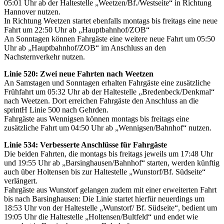
05:01 Uhr ab der Haltestelle „Weetzen/Bf./Westseite“ in Richtung
Hannover nutzen.
In Richtung Weetzen startet ebenfalls montags bis freitags eine neue
Fahrt um 22:50 Uhr ab „Hauptbahnhof/ZOB“
An Sonntagen können Fahrgäste eine weitere neue Fahrt um 05:50
Uhr ab „Hauptbahnhof/ZOB“ im Anschluss an den
Nachsternverkehr nutzen.
Linie 520: Zwei neue Fahrten nach Weetzen
An Samstagen und Sonntagen erhalten Fahrgäste eine zusätzliche
Frühfahrt um 05:32 Uhr ab der Haltestelle „Bredenbeck/Denkmal“
nach Weetzen. Dort erreichen Fahrgäste den Anschluss an die
sprintH Linie 500 nach Gehrden.
Fahrgäste aus Wennigsen können montags bis freitags eine
zusätzliche Fahrt um 04:50 Uhr ab „Wennigsen/Bahnhof“ nutzen.
Linie 534: Verbesserte Anschlüsse für Fahrgäste
Die beiden Fahrten, die montags bis freitags jeweils um 17:48 Uhr
und 19:55 Uhr ab „Barsinghausen/Bahnhof“ starten, werden künftig
auch über Holtensen bis zur Haltestelle „Wunstorf/Bf. Südseite“
verlängert.
Fahrgäste aus Wunstorf gelangen zudem mit einer erweiterten Fahrt
bis nach Barsinghausen: Die Linie startet hierfür neuerdings um
18:53 Uhr von der Haltestelle „Wunstorf/ Bf. Südseite“, bedient um
19:05 Uhr die Haltestelle „Holtensen/Bultfeld“ und endet wie