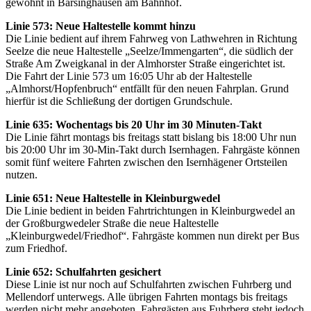
gewohnt in Barsinghausen am Bahnhof.
Linie 573: Neue Haltestelle kommt hinzu
Die Linie bedient auf ihrem Fahrweg von Lathwehren in Richtung
Seelze die neue Haltestelle „Seelze/Immengarten“, die südlich der
Straße Am Zweigkanal in der Almhorster Straße eingerichtet ist.
Die Fahrt der Linie 573 um 16:05 Uhr ab der Haltestelle
„Almhorst/Hopfenbruch“ entfällt für den neuen Fahrplan. Grund
hierfür ist die Schließung der dortigen Grundschule.
Linie 635: Wochentags bis 20 Uhr im 30 Minuten-Takt
Die Linie fährt montags bis freitags statt bislang bis 18:00 Uhr nun
bis 20:00 Uhr im 30-Min-Takt durch Isernhagen. Fahrgäste können
somit fünf weitere Fahrten zwischen den Isernhägener Ortsteilen
nutzen.
Linie 651: Neue Haltestelle in Kleinburgwedel
Die Linie bedient in beiden Fahrtrichtungen in Kleinburgwedel an
der Großburgwedeler Straße die neue Haltestelle
„Kleinburgwedel/Friedhof“. Fahrgäste kommen nun direkt per Bus
zum Friedhof.
Linie 652: Schulfahrten gesichert
Diese Linie ist nur noch auf Schulfahrten zwischen Fuhrberg und
Mellendorf unterwegs. Alle übrigen Fahrten montags bis freitags
werden nicht mehr angeboten. Fahrgästen aus Fuhrberg steht jedoch