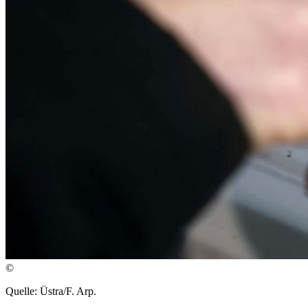
©
Quelle: Üstra/F. Arp.