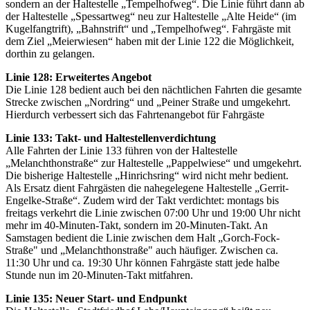
sondern an der Haltestelle „Tempelhofweg“. Die Linie führt dann ab
der Haltestelle „Spessartweg“ neu zur Haltestelle „Alte Heide“ (im
Kugelfangtrift), „Bahnstrift“ und „Tempelhofweg“. Fahrgäste mit
dem Ziel „Meierwiesen“ haben mit der Linie 122 die Möglichkeit,
dorthin zu gelangen.
Linie 128: Erweitertes Angebot
Die Linie 128 bedient auch bei den nächtlichen Fahrten die gesamte
Strecke zwischen „Nordring“ und „Peiner Straße und umgekehrt.
Hierdurch verbessert sich das Fahrtenangebot für Fahrgäste
Linie 133: Takt- und Haltestellenverdichtung
Alle Fahrten der Linie 133 führen von der Haltestelle
„Melanchthonstraße“ zur Haltestelle „Pappelwiese“ und umgekehrt.
Die bisherige Haltestelle „Hinrichsring“ wird nicht mehr bedient.
Als Ersatz dient Fahrgästen die nahegelegene Haltestelle „Gerrit-
Engelke-Straße“. Zudem wird der Takt verdichtet: montags bis
freitags verkehrt die Linie zwischen 07:00 Uhr und 19:00 Uhr nicht
mehr im 40-Minuten-Takt, sondern im 20-Minuten-Takt. An
Samstagen bedient die Linie zwischen dem Halt „Gorch-Fock-
Straße" und „Melanchthonstraße" auch häufiger. Zwischen ca.
11:30 Uhr und ca. 19:30 Uhr können Fahrgäste statt jede halbe
Stunde nun im 20-Minuten-Takt mitfahren.
Linie 135: Neuer Start- und Endpunkt