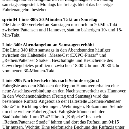
samstags eingestellt. Montags bis freitags bleibt das bisherige
Fahrtenangebot bestehen.
sprintH Linie 300: 20-Minuten-Takt am Samstag
Die Linie 300 verkehrt an Samstagen nur noch im 20-Min-Takt
zwischen Pattensen und Hannover, statt im bisherigen 10- und 15-
Min-Takt.
Linie 340: Abendangebot an Samstagen erhöht
Die Linie 340 fährt samstags in den Abendstunden häufiger
zwischen der Haltestelle „Messe/Ost (EXPO-Plaza)" und
„Rethen/Pattenser Straße". Beschäftigte und Besuchende des
Gewerbegebietes profitieren zwischen 18:00 Uhr und 20:30 Uhr
vom neuen 30-Minuten-Takt.
Linie 390: Nachtverkehr bis nach Sehnde ergänzt
Fahrgäste aus dem Südosten der Region Hannover erhalten eine
neue Anschlussverbindung an den Nachtsternverkehr aus Hannover.
In den Wochenendnächten (Freitag und Samstag) wird das
bestehende Ruftaxi-Angebot ab der Haltestelle „Rethen/Pattenser
Straße" in Richtung Gleidingen, Wehmingen, Bolzum und Sehnde
um eine weitere Fahrt ergänzt. Fahrgäste können mit der
Stadtbahnlinie 1 um 03:47 Uhr ab „Kröpcke“ bis nach
„Rethen/Pattenser Straße“ fahren und dort das Ruftaxi um 04:15
Uhr nutzen. Wichtig: Eine telefonische Buchung des Ruftaxis unter