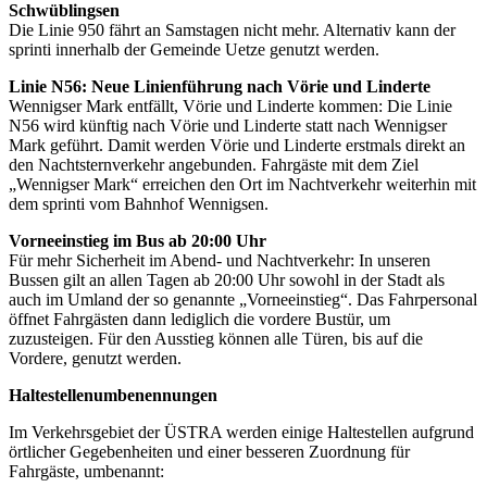
Schwüblingsen
Die Linie 950 fährt an Samstagen nicht mehr. Alternativ kann der
sprinti innerhalb der Gemeinde Uetze genutzt werden.
Linie N56: Neue Linienführung nach Vörie und Linderte
Wennigser Mark entfällt, Vörie und Linderte kommen: Die Linie
N56 wird künftig nach Vörie und Linderte statt nach Wennigser
Mark geführt. Damit werden Vörie und Linderte erstmals direkt an
den Nachtsternverkehr angebunden. Fahrgäste mit dem Ziel
„Wennigser Mark“ erreichen den Ort im Nachtverkehr weiterhin mit
dem sprinti vom Bahnhof Wennigsen.
Vorneeinstieg im Bus ab 20:00 Uhr
Für mehr Sicherheit im Abend- und Nachtverkehr: In unseren
Bussen gilt an allen Tagen ab 20:00 Uhr sowohl in der Stadt als
auch im Umland der so genannte „Vorneeinstieg“. Das Fahrpersonal
öffnet Fahrgästen dann lediglich die vordere Bustür, um
zuzusteigen. Für den Ausstieg können alle Türen, bis auf die
Vordere, genutzt werden.
Haltestellenumbenennungen
Im Verkehrsgebiet der ÜSTRA werden einige Haltestellen aufgrund
örtlicher Gegebenheiten und einer besseren Zuordnung für
Fahrgäste, umbenannt: