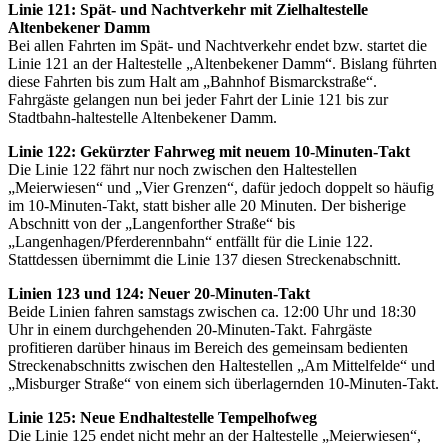
Linie 121: Spät- und Nachtverkehr mit Zielhaltestelle
Altenbekener Damm
Bei allen Fahrten im Spät- und Nachtverkehr endet bzw. startet die
Linie 121 an der Haltestelle „Altenbekener Damm“. Bislang führten
diese Fahrten bis zum Halt am „Bahnhof Bismarckstraße“.
Fahrgäste gelangen nun bei jeder Fahrt der Linie 121 bis zur
Stadtbahn-haltestelle Altenbekener Damm.
Linie 122: Gekürzter Fahrweg mit neuem 10-Minuten-Takt
Die Linie 122 fährt nur noch zwischen den Haltestellen
„Meierwiesen“ und „Vier Grenzen“, dafür jedoch doppelt so häufig
im 10-Minuten-Takt, statt bisher alle 20 Minuten. Der bisherige
Abschnitt von der „Langenforther Straße“ bis
„Langenhagen/Pferderennbahn“ entfällt für die Linie 122.
Stattdessen übernimmt die Linie 137 diesen Streckenabschnitt.
Linien 123 und 124: Neuer 20-Minuten-Takt
Beide Linien fahren samstags zwischen ca. 12:00 Uhr und 18:30
Uhr in einem durchgehenden 20-Minuten-Takt. Fahrgäste
profitieren darüber hinaus im Bereich des gemeinsam bedienten
Streckenabschnitts zwischen den Haltestellen „Am Mittelfelde“ und
„Misburger Straße“ von einem sich überlagernden 10-Minuten-Takt.
Linie 125: Neue Endhaltestelle Tempelhofweg
Die Linie 125 endet nicht mehr an der Haltestelle „Meierwiesen“,