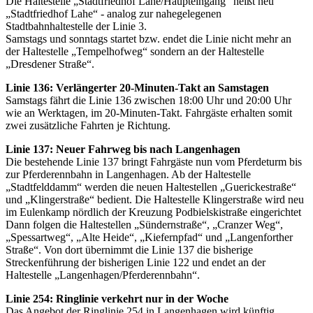
Die Haltestelle „Stadtfriedhof Lahe/Haupteingang“ heißt neu
„Stadtfriedhof Lahe“ - analog zur nahegelegenen
Stadtbahnhaltestelle der Linie 3.
Samstags und sonntags startet bzw. endet die Linie nicht mehr an
der Haltestelle „Tempelhofweg“ sondern an der Haltestelle
„Dresdener Straße“.
Linie 136: Verlängerter 20-Minuten-Takt an Samstagen
Samstags fährt die Linie 136 zwischen 18:00 Uhr und 20:00 Uhr
wie an Werktagen, im 20-Minuten-Takt. Fahrgäste erhalten somit
zwei zusätzliche Fahrten je Richtung.
Linie 137: Neuer Fahrweg bis nach Langenhagen
Die bestehende Linie 137 bringt Fahrgäste nun vom Pferdeturm bis
zur Pferderennbahn in Langenhagen. Ab der Haltestelle
„Stadtfelddamm“ werden die neuen Haltestellen „Guerickestraße“
und „Klingerstraße“ bedient. Die Haltestelle Klingerstraße wird neu
im Eulenkamp nördlich der Kreuzung Podbielskistraße eingerichtet
Dann folgen die Haltestellen „Sündernstraße“, „Cranzer Weg“,
„Spessartweg“, „Alte Heide“, „Kiefernpfad“ und „Langenforther
Straße“. Von dort übernimmt die Linie 137 die bisherige
Streckenführung der bisherigen Linie 122 und endet an der
Haltestelle „Langenhagen/Pferderennbahn“.
Linie 254: Ringlinie verkehrt nur in der Woche
Das Angebot der Ringlinie 254 in Langenhagen wird künftig