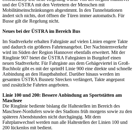
und der ÜSTRA mit den Vertretern der Menschen mit
Mobilitätseinschränkungen abgestimmt. In den Tunnelstationen
ändert sich nichts, dort öffnen die Türen immer automatisch. Für
Busse gilt die Regelung nicht.
Neues bei der ÜSTRA im Bereich Bus
Im Stadtverkehr erhalten Fahrgäste auf vielen Linien engere Takte
und dadurch ein größeres Fahrtenangebot. Der Nachtsternverkehr
wird im Süden der Region Hannover ebenfalls erweitert. Mit der
Ringlinie 907 bietet die ÜSTRA Fahrgästen in Burgdorf einen
neuen Stadtverkehr. Für Fahrgäste aus dem Gehägeviertel in Groß-
Buchholz gibt es mit der sprintH Linie 900 eine direkte und schnelle
Anbindung an den Hauptbahnhof. Darüber hinaus werden im
gesamten ÜSTRA Busnetz Strecken verlängert, Takte angepasst
und zusätzliche Fahrten angeboten.
Linie 100 und 200: Bessere Anbindung an Sportstätten am
Maschsee
Die Ringlinie bediente bislang die Haltestellen im Bereich des
Maschsee-Nordufers sowie des Stadions früh morgens sowie zu den
späteren Abendstunden nicht durchgängig. Mit dem
Fahrplanwechsel werden nun alle Haltestellen der Linien 100 und
200 lückenlos mit bedient.