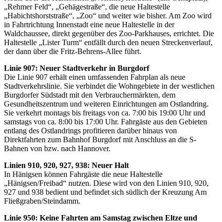
„Rehmer Feld“, „Gehägestraße“, die neue Haltestelle
„Habichtshorststraße“, „Zoo“ und weiter wie bisher. Am Zoo wird
in Fahrtrichtung Innenstadt eine neue Haltestelle in der
Waldchaussee, direkt gegenüber des Zoo-Parkhauses, errichtet. Die
Haltestelle „Lister Turm“ entfällt durch den neuen Streckenverlauf,
der dann über die Fritz-Behrens-Allee führt.
Linie 907: Neuer Stadtverkehr in Burgdorf
Die Linie 907 erhält einen umfassenden Fahrplan als neue
Stadtverkehrslinie. Sie verbindet die Wohngebiete in der westlichen
Burgdorfer Südstadt mit den Verbrauchermärkten, dem
Gesundheitszentrum und weiteren Einrichtungen am Ostlandring.
Sie verkehrt montags bis freitags von ca. 7:00 bis 19:00 Uhr und
samstags von ca. 8:00 bis 17:00 Uhr. Fahrgäste aus den Gebieten
entlang des Ostlandrings profitieren darüber hinaus von
Direktfahrten zum Bahnhof Burgdorf mit Anschluss an die S-
Bahnen von bzw. nach Hannover.
Linien 910, 920, 927, 938: Neuer Halt
In Hänigsen können Fahrgäste die neue Haltestelle
„Hänigsen/Freibad“ nutzen. Diese wird von den Linien 910, 920,
927 und 938 bedient und befindet sich südlich der Kreuzung Am
Fließgraben/Steindamm.
Linie 950: Keine Fahrten am Samstag zwischen Eltze und