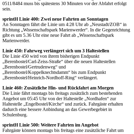
0511/8484 muss bis spätestens 30 Minuten vor der Abfahrt erfolgt
sein.
sprintH Linie 400: Zwei neue Fahrten an Sonntagen
An Sonntagen fährt die Linie um 4:28 Uhr ab „Neustadt/ZOB“ in
Richtung „Wissenschaftspark Marienwerder“. In die Gegenrichtung
gibt es um 5.36 Uhr eine neue Fahrt ab „Wissenschaftspark
Marienwerder.
Linie 450: Fahrweg verlängert sich um 3 Haltestellen
Die Linie 450 wird von ihrem bisherigen Endpunkt
„Berenbostel/Carl-Zeiss-Straße“ über die neuen Haltestellen
„Berenbostel/Gertrudenweg“ und
„Berenbostel/Koppelknechtsdamm“ bis zum Endpunkt
„Berenbostel/Heinrich-Nordhoff-Ring“ verlängert.
Linie 460: Zusätzliche Hin- und Rückfahrt am Morgen
Die Linie fährt montags bis freitags zusätzlich zum bestehenden
Angebot um 05:45 Uhr von der Haltestelle „Nordhafen“ zur
Haltestelle „Engelbostel/Kirche“ und zurück. Fahrgäste erhalten
dadurch eine bessere Anbindung an das Gewerbegebiet in
Schulenburg.
sprintH Linie 500: Weitere Fahrten im Angebot
Fahrgäste können montags bis freitags eine zusätzliche Fahrt um