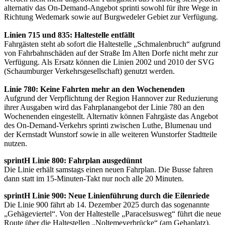
alternativ das On-Demand-Angebot sprinti sowohl für ihre Wege in
Richtung Wedemark sowie auf Burgwedeler Gebiet zur Verfügung.
Linien 715 und 835: Haltestelle entfällt
Fahrgästen steht ab sofort die Haltestelle „Schmalenbruch“ aufgrund
von Fahrbahnschäden auf der Straße Im Alten Dorfe nicht mehr zur
Verfügung. Als Ersatz können die Linien 2002 und 2010 der SVG
(Schaumburger Verkehrsgesellschaft) genutzt werden.
Linie 780: Keine Fahrten mehr an den Wochenenden
Aufgrund der Verpflichtung der Region Hannover zur Reduzierung
ihrer Ausgaben wird das Fahrplanangebot der Linie 780 an den
Wochenenden eingestellt. Alternativ können Fahrgäste das Angebot
des On-Demand-Verkehrs sprinti zwischen Luthe, Blumenau und
der Kernstadt Wunstorf sowie in alle weiteren Wunstorfer Stadtteile
nutzen.
sprintH Linie 800: Fahrplan ausgedünnt
Die Linie erhält samstags einen neuen Fahrplan. Die Busse fahren
dann statt im 15-Minuten-Takt nur noch alle 20 Minuten.
sprintH Linie 900: Neue Linienführung durch die Eilenriede
Die Linie 900 fährt ab 14. Dezember 2025 durch das sogenannte
„Gehägeviertel“. Von der Haltestelle „Paracelsusweg“ führt die neue
Route über die Haltestellen „Noltemeyerbrücke“ (am Gehaplatz),