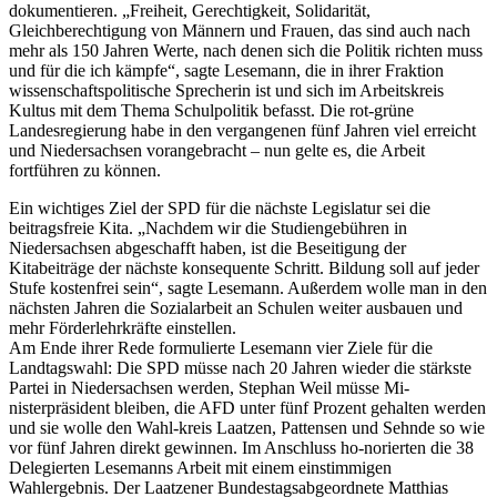
dokumentieren. „Freiheit, Gerechtigkeit, Solidarität,
Gleichberechtigung von Männern und Frauen, das sind auch nach
mehr als 150 Jahren Werte, nach denen sich die Politik richten muss
und für die ich kämpfe“, sagte Lesemann, die in ihrer Fraktion
wissenschaftspolitische Sprecherin ist und sich im Arbeitskreis
Kultus mit dem Thema Schulpolitik befasst. Die rot-grüne
Landesregierung habe in den vergangenen fünf Jahren viel erreicht
und Niedersachsen vorangebracht – nun gelte es, die Arbeit
fortführen zu können.
Ein wichtiges Ziel der SPD für die nächste Legislatur sei die
beitragsfreie Kita. „Nachdem wir die Studiengebühren in
Niedersachsen abgeschafft haben, ist die Beseitigung der
Kitabeiträge der nächste konsequente Schritt. Bildung soll auf jeder
Stufe kostenfrei sein“, sagte Lesemann. Außerdem wolle man in den
nächsten Jahren die Sozialarbeit an Schulen weiter ausbauen und
mehr Förderlehrkräfte einstellen.
Am Ende ihrer Rede formulierte Lesemann vier Ziele für die
Landtagswahl: Die SPD müsse nach 20 Jahren wieder die stärkste
Partei in Niedersachsen werden, Stephan Weil müsse Mi-
nisterpräsident bleiben, die AFD unter fünf Prozent gehalten werden
und sie wolle den Wahl-kreis Laatzen, Pattensen und Sehnde so wie
vor fünf Jahren direkt gewinnen. Im Anschluss ho-norierten die 38
Delegierten Lesemanns Arbeit mit einem einstimmigen
Wahlergebnis. Der Laatzener Bundestagsabgeordnete Matthias