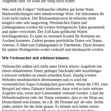
Angebote sind. So wirkt der Shop noch echter.
Was sind die Folgen? Verbraucher erhalten gar keine Ware,
Markenfälschungen oder minderwertige Ware. Sie bekommen ihr
Geld nicht zurück. Der Rücksendeprozess ist teilweise nicht
möglich oder sehr langwierig. Persönlichen Daten und
Zahlungsdaten werden für weitere betrügerische Taten gesammelt
und später verwendet. Der Zoll kann gefälschte Waren
beschlagnahmen. Es kann zu enormen Kosten für Retouren ins
Ausland kommen. Zudem geraten persönliche Daten wie Name,
Adresse, E-Mail und Zahlungsdaten in Täterhände. Diese können
für spätere Betrügereien weiter verkauft und missbraucht werden.
Wie Verbraucher sich schützen können:
Verbraucher sollten sich nicht unter Druck setzen: Angebote mit
einem ablaufendem Timer, geringer Stückzahl oder kurzfristiger
Lieferzeit verleiten zu einem schnellen Kauf. Häufig werden
Websites missbräuchlich übernommen und es wird mit
vermeintlichen Super-Schnäppchen geworben. Wenn die URL zum
Beispiel auf einen Zahnarzt hindeutet, dann wird es kein seriöses
Angebot sein, wenn dort Gartenstühle verkauft werden. Lässt die
Webseitenadresse oder der Name vermuten, dass es ein Shop aus
Deutschland sein könnte, da z.B. die Domain auf .de oder .berlin
endet, prüfen Sie die Seite genau. Es könnte sich neben einem
Fakeshop auch um einen Shop aus Asien handeln, bei dem