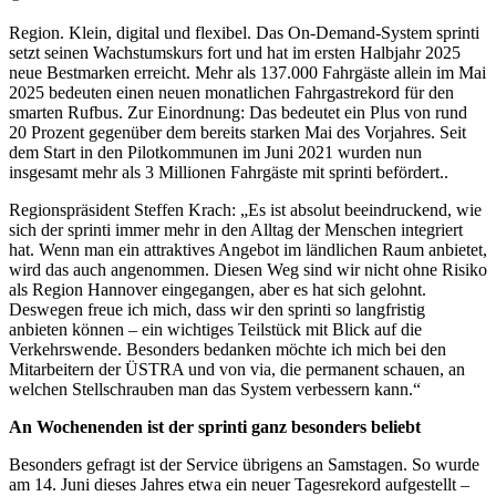
Region. Klein, digital und flexibel. Das On-Demand-System sprinti
setzt seinen Wachstumskurs fort und hat im ersten Halbjahr 2025
neue Bestmarken erreicht. Mehr als 137.000 Fahrgäste allein im Mai
2025 bedeuten einen neuen monatlichen Fahrgastrekord für den
smarten Rufbus. Zur Einordnung: Das bedeutet ein Plus von rund
20 Prozent gegenüber dem bereits starken Mai des Vorjahres. Seit
dem Start in den Pilotkommunen im Juni 2021 wurden nun
insgesamt mehr als 3 Millionen Fahrgäste mit sprinti befördert..
Regionspräsident Steffen Krach: „Es ist absolut beeindruckend, wie
sich der sprinti immer mehr in den Alltag der Menschen integriert
hat. Wenn man ein attraktives Angebot im ländlichen Raum anbietet,
wird das auch angenommen. Diesen Weg sind wir nicht ohne Risiko
als Region Hannover eingegangen, aber es hat sich gelohnt.
Deswegen freue ich mich, dass wir den sprinti so langfristig
anbieten können – ein wichtiges Teilstück mit Blick auf die
Verkehrswende. Besonders bedanken möchte ich mich bei den
Mitarbeitern der ÜSTRA und von via, die permanent schauen, an
welchen Stellschrauben man das System verbessern kann.“
An Wochenenden ist der sprinti ganz besonders beliebt
Besonders gefragt ist der Service übrigens an Samstagen. So wurde
am 14. Juni dieses Jahres etwa ein neuer Tagesrekord aufgestellt –