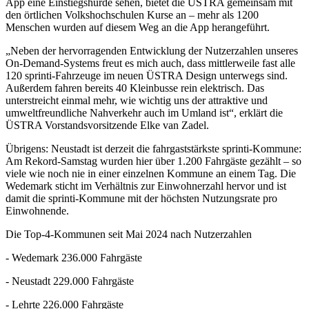
App eine Einstiegshürde sehen, bietet die ÜSTRA gemeinsam mit
den örtlichen Volkshochschulen Kurse an – mehr als 1200
Menschen wurden auf diesem Weg an die App herangeführt.
„Neben der hervorragenden Entwicklung der Nutzerzahlen unseres
On-Demand-Systems freut es mich auch, dass mittlerweile fast alle
120 sprinti-Fahrzeuge im neuen ÜSTRA Design unterwegs sind.
Außerdem fahren bereits 40 Kleinbusse rein elektrisch. Das
unterstreicht einmal mehr, wie wichtig uns der attraktive und
umweltfreundliche Nahverkehr auch im Umland ist“, erklärt die
ÜSTRA Vorstandsvorsitzende Elke van Zadel.
Übrigens: Neustadt ist derzeit die fahrgaststärkste sprinti-Kommune:
Am Rekord-Samstag wurden hier über 1.200 Fahrgäste gezählt – so
viele wie noch nie in einer einzelnen Kommune an einem Tag. Die
Wedemark sticht im Verhältnis zur Einwohnerzahl hervor und ist
damit die sprinti-Kommune mit der höchsten Nutzungsrate pro
Einwohnende.
Die Top-4-Kommunen seit Mai 2024 nach Nutzerzahlen
- Wedemark 236.000 Fahrgäste
- Neustadt 229.000 Fahrgäste
- Lehrte 226.000 Fahrgäste