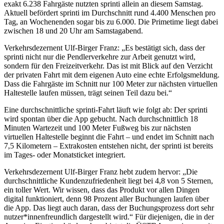
exakt 6.238 Fahrgäste nutzten sprinti allein an diesem Samstag.
Aktuell befördert sprinti im Durchschnitt rund 4.400 Menschen pro
Tag, an Wochenenden sogar bis zu 6.000. Die Primetime liegt dabei
zwischen 18 und 20 Uhr am Samstagabend.
Verkehrsdezernent Ulf-Birger Franz: „Es bestätigt sich, dass der
sprinti nicht nur die Pendlerverkehre zur Arbeit genutzt wird,
sondern für den Freizeitverkehr. Das ist mit Blick auf den Verzicht
der privaten Fahrt mit dem eigenen Auto eine echte Erfolgsmeldung.
Dass die Fahrgäste im Schnitt nur 100 Meter zur nächsten virtuellen
Haltestelle laufen müssen, trägt seinen Teil dazu bei.“
Eine durchschnittliche sprinti-Fahrt läuft wie folgt ab: Der sprinti
wird spontan über die App gebucht. Nach durchschnittlich 18
Minuten Wartezeit und 100 Meter Fußweg bis zur nächsten
virtuellen Haltestelle beginnt die Fahrt – und endet im Schnitt nach
7,5 Kilometern – Extrakosten entstehen nicht, der sprinti ist bereits
im Tages- oder Monatsticket integriert.
Verkehrsdezernent Ulf-Birger Franz hebt zudem hervor: „Die
durchschnittliche Kundenzufriedenheit liegt bei 4,8 von 5 Sternen,
ein toller Wert. Wir wissen, dass das Produkt vor allen Dingen
digital funktioniert, denn 98 Prozent aller Buchungen laufen über
die App. Das liegt auch daran, dass der Buchungsprozess dort sehr
nutzer*innenfreundlich dargestellt wird.“ Für diejenigen, die in der