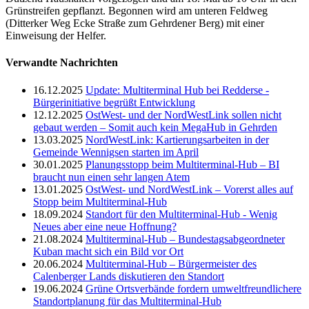
Grünstreifen gepflanzt. Begonnen wird am unteren Feldweg
(Ditterker Weg Ecke Straße zum Gehrdener Berg) mit einer
Einweisung der Helfer.
Verwandte Nachrichten
16.12.2025
Update: Multiterminal Hub bei Redderse -
Bürgerinitiative begrüßt Entwicklung
12.12.2025
OstWest- und der NordWestLink sollen nicht
gebaut werden – Somit auch kein MegaHub in Gehrden
13.03.2025
NordWestLink: Kartierungsarbeiten in der
Gemeinde Wennigsen starten im April
30.01.2025
Planungsstopp beim Multiterminal-Hub – BI
braucht nun einen sehr langen Atem
13.01.2025
OstWest- und NordWestLink – Vorerst alles auf
Stopp beim Multiterminal-Hub
18.09.2024
Standort für den Multiterminal-Hub - Wenig
Neues aber eine neue Hoffnung?
21.08.2024
Multiterminal-Hub – Bundestagsabgeordneter
Kuban macht sich ein Bild vor Ort
20.06.2024
Multiterminal-Hub – Bürgermeister des
Calenberger Lands diskutieren den Standort
19.06.2024
Grüne Ortsverbände fordern umweltfreundlichere
Standortplanung für das Multiterminal-Hub