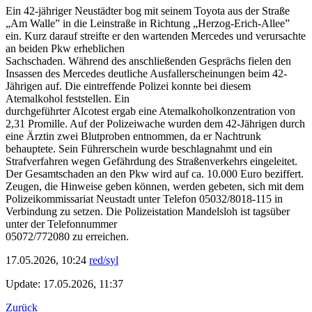
Ein 42-jähriger Neustädter bog mit seinem Toyota aus der Straße
„Am Walle” in die Leinstraße in Richtung „Herzog-Erich-Allee”
ein. Kurz darauf streifte er den wartenden Mercedes und verursachte
an beiden Pkw erheblichen
Sachschaden. Während des anschließenden Gesprächs fielen den
Insassen des Mercedes deutliche Ausfallerscheinungen beim 42-
Jährigen auf. Die eintreffende Polizei konnte bei diesem
Atemalkohol feststellen. Ein
durchgeführter Alcotest ergab eine Atemalkoholkonzentration von
2,31 Promille. Auf der Polizeiwache wurden dem 42-Jährigen durch
eine Ärztin zwei Blutproben entnommen, da er Nachtrunk
behauptete. Sein Führerschein wurde beschlagnahmt und ein
Strafverfahren wegen Gefährdung des Straßenverkehrs eingeleitet.
Der Gesamtschaden an den Pkw wird auf ca. 10.000 Euro beziffert.
Zeugen, die Hinweise geben können, werden gebeten, sich mit dem
Polizeikommissariat Neustadt unter Telefon 05032/8018-115 in
Verbindung zu setzen. Die Polizeistation Mandelsloh ist tagsüber
unter der Telefonnummer
05072/772080 zu erreichen.
17.05.2026, 10:24
red/syl
Update: 17.05.2026, 11:37
Zurück