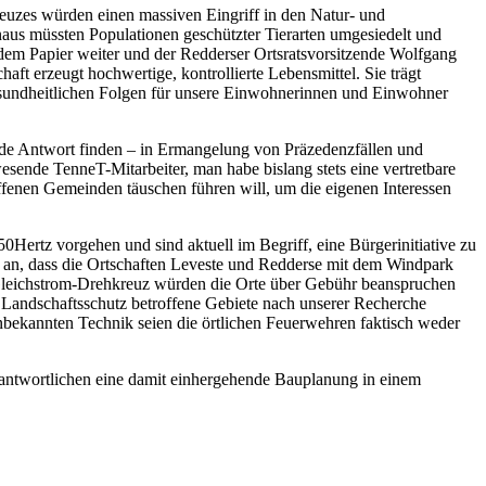
reuzes würden einen massiven Eingriff in den Natur- und
naus müssten Populationen geschützter Tierarten umgesiedelt und
 dem Papier weiter und der Redderser Ortsratsvorsitzende Wolfgang
t erzeugt hochwertige, kontrollierte Lebensmittel. Sie trägt
sundheitlichen Folgen für unsere Einwohnerinnen und Einwohner
de Antwort finden – in Ermangelung von Präzedenzfällen und
esende TenneT-Mitarbeiter, man habe bislang stets eine vertretbare
offenen Gemeinden täuschen führen will, um die eigenen Interessen
Hertz vorgehen und sind aktuell im Begriff, eine Bürgerinitiative zu
 an, dass die Ortschaften Leveste und Redderse mit dem Windpark
 Gleichstrom-Drehkreuz würden die Orte über Gebühr beanspruchen
 Landschaftsschutz betroffene Gebiete nach unserer Recherche
 unbekannten Technik seien die örtlichen Feuerwehren faktisch weder
rantwortlichen eine damit einhergehende Bauplanung in einem