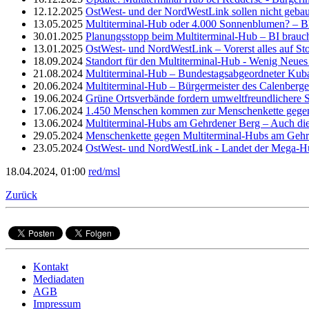
12.12.2025
OstWest- und der NordWestLink sollen nicht geb
13.05.2025
Multiterminal-Hub oder 4.000 Sonnenblumen? – Bl
30.01.2025
Planungsstopp beim Multiterminal-Hub – BI brauch
13.01.2025
OstWest- und NordWestLink – Vorerst alles auf St
18.09.2024
Standort für den Multiterminal-Hub - Wenig Neues
21.08.2024
Multiterminal-Hub – Bundestagsabgeordneter Kuban
20.06.2024
Multiterminal-Hub – Bürgermeister des Calenberge
19.06.2024
Grüne Ortsverbände fordern umweltfreundlichere S
17.06.2024
1.450 Menschen kommen zur Menschenkette gegen
13.06.2024
Multiterminal-Hubs am Gehrdener Berg – Auch die 
29.05.2024
Menschenkette gegen Multiterminal-Hubs am Gehr
23.05.2024
OstWest- und NordWestLink - Landet der Mega-H
18.04.2024, 01:00
red/msl
Zurück
Kontakt
Mediadaten
AGB
Impressum