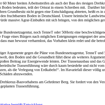
 60 Meter breiten Arbeitsstreifen als auch der Bau des riesigen Drehk
 Boden bedeuten, teilt der Ortsrat in einem Schreiben mit. Darüber hi
ren Grundbesitz nicht gegen eine Entschädigung abtreten, heißt es in
den fruchtbarsten Boden in Deutschland. Unsere heimische Landwirtschaf
ürde massive Agrar-Einbußen mit sich bringen, von den möglichen ge
die Bundesnetzagentur, noch TenneT oder 50Hertz eine beschwichtigen
llte Frage eines Bürgers nach möglichen Enteignungen entgegnet der anw
, dass man bewusst verharmlost, das Vorhaben klein redet und die betr
tiger Argumente gegen die Pläne von Bundesnetzagentur, TenneT und 50
lt, den Boden und die Gesundheit führt diese als weiteres Argument
 großen Beitrag zur Energiewende leisten. Der Trassenausbau und das
oberirdische Trassenführung wäre durch kaum besiedelte und nicht vom
anzen, als die Verlegung von Erdkabeln!“. Im Havariefall dieser völlig
e Schäden abzuwenden.
 des Drehkreuz-Bauvorhabens am Gehrdener Berg. Sie fordert von den Ve
 geplanten Trassenführung.
itiative begrüßt Entwicklung