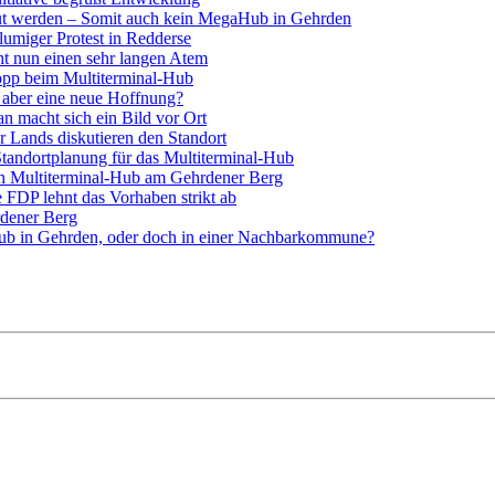
aut werden – Somit auch kein MegaHub in Gehrden
umiger Protest in Redderse
t nun einen sehr langen Atem
opp beim Multiterminal-Hub
 aber eine neue Hoffnung?
 macht sich ein Bild vor Ort
r Lands diskutieren den Standort
tandortplanung für das Multiterminal-Hub
 Multiterminal-Hub am Gehrdener Berg
FDP lehnt das Vorhaben strikt ab
dener Berg
ub in Gehrden, oder doch in einer Nachbarkommune?