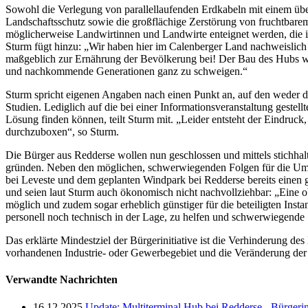
Sowohl die Verlegung von parallellaufenden Erdkabeln mit einem über
Landschaftsschutz sowie die großflächige Zerstörung von fruchtbarem
möglicherweise Landwirtinnen und Landwirte enteignet werden, die ih
Sturm fügt hinzu: „Wir haben hier im Calenberger Land nachweislich 
maßgeblich zur Ernährung der Bevölkerung bei! Der Bau des Hubs w
und nachkommende Generationen ganz zu schweigen.“
Sturm spricht eigenen Angaben nach einen Punkt an, auf den weder 
Studien. Lediglich auf die bei einer Informationsveranstaltung geste
Lösung finden können, teilt Sturm mit. „Leider entsteht der Eindruck
durchzuboxen“, so Sturm.
Die Bürger aus Redderse wollen nun geschlossen und mittels stichhal
gründen. Neben den möglichen, schwerwiegenden Folgen für die Umwe
bei Leveste und dem geplanten Windpark bei Redderse bereits einen
und seien laut Sturm auch ökonomisch nicht nachvollziehbar: „Eine 
möglich und zudem sogar erheblich günstiger für die beteiligten Inst
personell noch technisch in der Lage, zu helfen und schwerwiegend
Das erklärte Mindestziel der Bürgerinitiative ist die Verhinderung
vorhandenen Industrie- oder Gewerbegebiet und die Veränderung der
Verwandte Nachrichten
16.12.2025
Update: Multiterminal Hub bei Redderse - Bürgerin