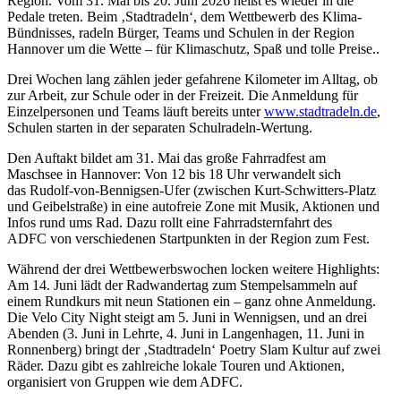
Region. Vom 31. Mai bis 20. Juni 2026 heißt es wieder in die
Pedale treten. Beim ‚Stadtradeln‘, dem Wettbewerb des Klima-
Bündnisses, radeln Bürger, Teams und Schulen in der Region
Hannover um die Wette – für Klimaschutz, Spaß und tolle Preise..
Drei Wochen lang zählen jeder gefahrene Kilometer im Alltag, ob
zur Arbeit, zur Schule oder in der Freizeit. Die Anmeldung für
Einzelpersonen und Teams läuft bereits unter
www.stadtradeln.de
,
Schulen starten in der separaten Schulradeln-Wertung.
Den Auftakt bildet am 31. Mai das große Fahrradfest am
Maschsee in Hannover: Von 12 bis 18 Uhr verwandelt sich
das Rudolf-von-Bennigsen-Ufer (zwischen Kurt-Schwitters-Platz
und Geibelstraße) in eine autofreie Zone mit Musik, Aktionen und
Infos rund ums Rad. Dazu rollt eine Fahrradsternfahrt des
ADFC von verschiedenen Startpunkten in der Region zum Fest.
Während der drei Wettbewerbswochen locken weitere Highlights:
Am 14. Juni lädt der Radwandertag zum Stempelsammeln auf
einem Rundkurs mit neun Stationen ein – ganz ohne Anmeldung.
Die Velo City Night steigt am 5. Juni in Wennigsen, und an drei
Abenden (3. Juni in Lehrte, 4. Juni in Langenhagen, 11. Juni in
Ronnenberg) bringt der ‚Stadtradeln‘ Poetry Slam Kultur auf zwei
Räder. Dazu gibt es zahlreiche lokale Touren und Aktionen,
organisiert von Gruppen wie dem ADFC.