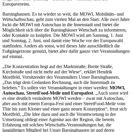
Europavereins.
Barsinghausen. Es ist wieder so weit, die MOWI, Mobilitäts- und
Wirtschaftsschau, geht zum vierten Mal an den Start. Alle zwei Jahre
lockt die MOWI mit Autoschau in die Innenstadt und bietet die
Möglichkeit sich über die Barsinghäuser Wirtschaft zu informieren,
oder Kontakte zu knüpfen. Die MOWI wird am Samstag, 1. Juni
und Sonntag, 2. Juni, und damit eine Woche vor der Europawahl
stattfinden. Anders als sonst, wird dieses Jahr ausschließlich die
Fußgängerzone genutzt, bietet aber dafür ganze vier Veranstaltungen
auf einmal..
„Die Konzentration liegt auf der Marktstraße, Breite Straße,
Kirchstraße und nicht mehr auf der Wiese“, erklärt Hendrik
Mordfeld, Vorsitzender des Veranstalters Unser Barsinghausen,
„Das trägt dem Gedanken Rechnung, auch die Innenstadt zu
beleben.“ Es sollen vier Veranstaltungen in einer werden:
MOWI,
Autoschau, StreetFood-Meile und Europafest
. „Auch sonst wird
es eine deutlich veränderte MOWI werden – zwar mit Autoschau,
aber auch mit einem Europa-Fest und einer StreetFood-Meile vom
Thie bis zum Kloster und einer ganz neuen Konzeption“, freut sich
Mordfeld, „Die Idee dazu und auch die Verantwortung in der
Umsetzung obliegt einer Agentur aus der Region, die bereits
Erfahrung mit solchen Wirtschafts-Veranstaltungen hat, die
langjähriges Mitglied bei Unser Barsinghausen ist und deren