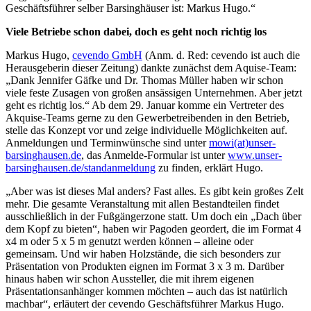
Geschäftsführer selber Barsinghäuser ist: Markus Hugo.“
Viele Betriebe schon dabei, doch es geht noch richtig los
Markus Hugo,
cevendo GmbH
(Anm. d. Red: cevendo ist auch die
Herausgeberin dieser Zeitung) dankte zunächst dem Aquise-Team:
„Dank Jennifer Gäfke und Dr. Thomas Müller haben wir schon
viele feste Zusagen von großen ansässigen Unternehmen. Aber jetzt
geht es richtig los.“ Ab dem 29. Januar komme ein Vertreter des
Akquise-Teams gerne zu den Gewerbetreibenden in den Betrieb,
stelle das Konzept vor und zeige individuelle Möglichkeiten auf.
Anmeldungen und Terminwünsche sind unter
mowi(at)unser-
barsinghausen.de
, das Anmelde-Formular ist unter
www.unser-
barsinghausen.de/standanmeldung
zu finden, erklärt Hugo.
„Aber was ist dieses Mal anders? Fast alles. Es gibt kein großes Zelt
mehr. Die gesamte Veranstaltung mit allen Bestandteilen findet
ausschließlich in der Fußgängerzone statt. Um doch ein „Dach über
dem Kopf zu bieten“, haben wir Pagoden geordert, die im Format 4
x4 m oder 5 x 5 m genutzt werden können – alleine oder
gemeinsam. Und wir haben Holzstände, die sich besonders zur
Präsentation von Produkten eignen im Format 3 x 3 m. Darüber
hinaus haben wir schon Aussteller, die mit ihrem eigenen
Präsentationsanhänger kommen möchten – auch das ist natürlich
machbar“, erläutert der cevendo Geschäftsführer Markus Hugo.