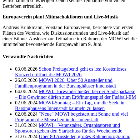
wirtschaftlich schwierigen Zeiten sei die Teilnahme von vielen
Betrieben erfreulich.
Europaverein plant Mitmachaktionen und Live-Musik
Andreas Brinkmann, Vorstand Europaverein, berichtete von ersten
Plänen des Vereins, wie Diskussionsrunden und Live-Musik auf
einer Bühne. Auslöser zur Teilnahme im Rahmen der MOWI sei die
unmittelbar bevorstehende Europawahl am 9. Juni.
Verwandte Nachrichten
03.06.2026
Schon Freitagabend geht es los: Kostenloses
Konzert eröffnet die MOWI 2026
26.05.2026
MOWI 2026: Über 50 Aussteller und
Familienprogramm in der Barsinghäuser Innenstadt
04.06.2024
MOWI: Torwandschießen bei der Stadtsparkasse
– Die Gewinner dürfen zum Eröffnungsspiel der Fußball-EM
02.06.2024
MOWI-Sonntag – Ein Tag, um die Seele in
Barsinghausens Innenstadt baumeln zu lassen
02.06.2024
"Neue" MOWI begeistert mit Sonne und viel
Programm die Menschen in der Innenstadt
31.05.2024
MOWI – Veranstalter, Organisatoren und
Sponsoren geben den Startschuss für das Wochenende
31.05.2024
Über 80 Aussteller, großes Rahmenprogramm,