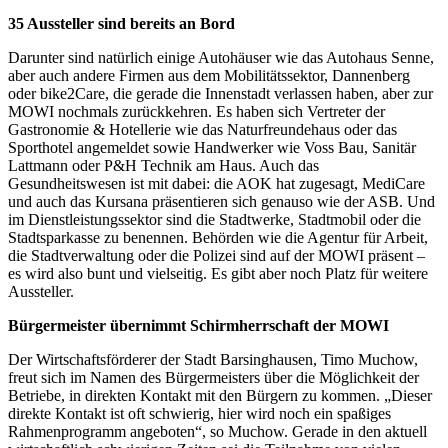
35 Aussteller sind bereits an Bord
Darunter sind natürlich einige Autohäuser wie das Autohaus Senne,
aber auch andere Firmen aus dem Mobilitätssektor, Dannenberg
oder bike2Care, die gerade die Innenstadt verlassen haben, aber zur
MOWI nochmals zurückkehren. Es haben sich Vertreter der
Gastronomie & Hotellerie wie das Naturfreundehaus oder das
Sporthotel angemeldet sowie Handwerker wie Voss Bau, Sanitär
Lattmann oder P&H Technik am Haus. Auch das
Gesundheitswesen ist mit dabei: die AOK hat zugesagt, MediCare
und auch das Kursana präsentieren sich genauso wie der ASB. Und
im Dienstleistungssektor sind die Stadtwerke, Stadtmobil oder die
Stadtsparkasse zu benennen. Behörden wie die Agentur für Arbeit,
die Stadtverwaltung oder die Polizei sind auf der MOWI präsent –
es wird also bunt und vielseitig. Es gibt aber noch Platz für weitere
Aussteller.
Bürgermeister übernimmt Schirmherrschaft der MOWI
Der Wirtschaftsförderer der Stadt Barsinghausen, Timo Muchow,
freut sich im Namen des Bürgermeisters über die Möglichkeit der
Betriebe, in direkten Kontakt mit den Bürgern zu kommen. „Dieser
direkte Kontakt ist oft schwierig, hier wird noch ein spaßiges
Rahmenprogramm angeboten“, so Muchow. Gerade in den aktuell