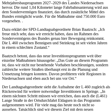
Mehrjahresbauprogramm 2027–2029 des Landes Niedersachsen
hervor. Die rund 1,04 Kilometer lange Fahrbahnsanierung wird aus
dem Sondervermögen finanziert, das durch zusätzliche Mittel des
Bundes ermöglicht wurde. Für die Maßnahme sind 750.000 Euro
vorgesehen. .
Dazu erklärt der SPD-Landtagsabgeordnete Brian Baatzsch: „Ich
freue mich sehr, dass wir erreicht haben, dass im Rahmen des
Sondervermögens des Bundes genau hier Bewegung reinkommt.
Die L 460 zwischen Bennigsen und Steinkrug ist seit vielen Jahren
in einem schlechten Zustand.“
Baatzsch betont, dass das neue Investitionsprogramm weit über
einzelne Maßnahmen hinausgehe: „Das Gute an diesem Programm
ist, dass wir nicht nur bestehende Vorhaben beschleunigen, sondern
zahlreiche weitere Straßen überhaupt erst in die Planung und
Umsetzung bringen konnten. Davon profitieren viele Regionen in
Niedersachsen und eben auch bei uns vor Ort.“
Der Landtagsabgeordnete sieht die Aufnahme der L 460 zugleich als
Rückenwind für weitere notwendige Investitionen in Springe. „In
einem nächsten Schritt müssen wir erreichen, dass auch die (L461)
Lange Straße in der Ortsdurchfahrt Eldagsen in das Programm
aufgenommen wird. Für viele mag das heute noch nicht so
aussehen. Tatsächlich sind wir diesem Ziel mit dem neuen