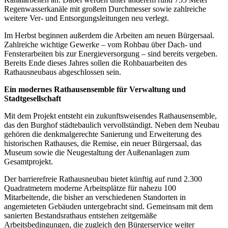
Regenwasserkanäle mit großem Durchmesser sowie zahlreiche
weitere Ver- und Entsorgungsleitungen neu verlegt.
Im Herbst beginnen außerdem die Arbeiten am neuen Bürgersaal.
Zahlreiche wichtige Gewerke – vom Rohbau über Dach- und
Fensterarbeiten bis zur Energieversorgung – sind bereits vergeben.
Bereits Ende dieses Jahres sollen die Rohbauarbeiten des
Rathausneubaus abgeschlossen sein.
Ein modernes Rathausensemble für Verwaltung und
Stadtgesellschaft
Mit dem Projekt entsteht ein zukunftsweisendes Rathausensemble,
das den Burghof städtebaulich vervollständigt. Neben dem Neubau
gehören die denkmalgerechte Sanierung und Erweiterung des
historischen Rathauses, die Remise, ein neuer Bürgersaal, das
Museum sowie die Neugestaltung der Außenanlagen zum
Gesamtprojekt.
Der barrierefreie Rathausneubau bietet künftig auf rund 2.300
Quadratmetern moderne Arbeitsplätze für nahezu 100
Mitarbeitende, die bisher an verschiedenen Standorten in
angemieteten Gebäuden untergebracht sind. Gemeinsam mit dem
sanierten Bestandsrathaus entstehen zeitgemäße
Arbeitsbedingungen, die zugleich den Bürgerservice weiter