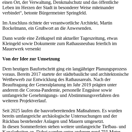
einen Ort, der Verwaltung, Denkmalschutz und das öffentliche
Leben im Herzen der Stadt in besonderer Weise miteinander
verbindet“, betonte Bürgermeister Springfeld.
Im Anschluss richtete der verantwortliche Architekt, Martin
Bockelmann, ein Grußwort an die Anwesenden.
Dann wurde eine Zeitkapsel mit aktueller Tageszeitung, etwas
Kleingeld sowie Dokumente zum Rathausneubau feierlich im
Mauerwerk versenkt
Von der Idee zur Umsetzung
Dem heutigen Baufortschritt ging ein langjähriger Planungsprozess
voraus. Bereits 2017 startete der städtebauliche und architektonische
Wettbewerb zur Entwicklung des Rathausareals. Nach der
Beauftragung der Generalplanung im Jahr 2019 prägten unter
anderem die Corona-Pandemie, personelle Engpässe sowie
umfangreiche Genehmigungs- und Abstimmungsverfahren den
weiteren Projektverlauf.
Seit 2025 laufen die bauvorbereitenden Maßnahmen. Es wurden
bereits umfangreiche archäologische Untersuchungen und der
Rückbau bestehender Anlagen und Mauern umgesetzt.
In diesen Sommerferien stehen weitere umfangreiche Tiefbau- und
Kanalarbeiten an. Dabei werden unter anderem rund 755 Meter