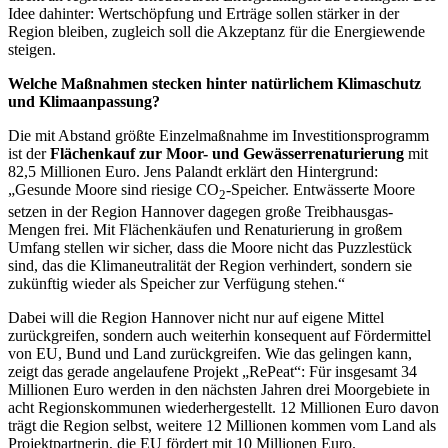
Idee dahinter: Wertschöpfung und Erträge sollen stärker in der
Region bleiben, zugleich soll die Akzeptanz für die Energiewende
steigen.
Welche Maßnahmen stecken hinter natürlichem Klimaschutz
und Klimaanpassung?
Die mit Abstand größte Einzelmaßnahme im Investitionsprogramm
ist der
Flächenkauf zur Moor- und Gewässerrenaturierung
mit
82,5 Millionen Euro. Jens Palandt erklärt den Hintergrund:
„Gesunde Moore sind riesige CO
-Speicher. Entwässerte Moore
2
setzen in der Region Hannover dagegen große Treibhausgas-
Mengen frei. Mit Flächenkäufen und Renaturierung in großem
Umfang stellen wir sicher, dass die Moore nicht das Puzzlestück
sind, das die Klimaneutralität der Region verhindert, sondern sie
zukünftig wieder als Speicher zur Verfügung stehen.“
Dabei will die Region Hannover nicht nur auf eigene Mittel
zurückgreifen, sondern auch weiterhin konsequent auf Fördermittel
von EU, Bund und Land zurückgreifen. Wie das gelingen kann,
zeigt das gerade angelaufene Projekt „RePeat“: Für insgesamt 34
Millionen Euro werden in den nächsten Jahren drei Moorgebiete in
acht Regionskommunen wiederhergestellt. 12 Millionen Euro davon
trägt die Region selbst, weitere 12 Millionen kommen vom Land als
Projektpartnerin, die EU fördert mit 10 Millionen Euro.