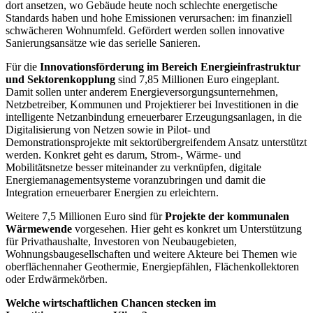
dort ansetzen, wo Gebäude heute noch schlechte energetische
Standards haben und hohe Emissionen verursachen: im finanziell
schwächeren Wohnumfeld. Gefördert werden sollen innovative
Sanierungsansätze wie das serielle Sanieren.
Für die
Innovationsförderung im Bereich Energieinfrastruktur
und Sektorenkopplung
sind 7,85 Millionen Euro eingeplant.
Damit sollen unter anderem Energieversorgungsunternehmen,
Netzbetreiber, Kommunen und Projektierer bei Investitionen in die
intelligente Netzanbindung erneuerbarer Erzeugungsanlagen, in die
Digitalisierung von Netzen sowie in Pilot- und
Demonstrationsprojekte mit sektorübergreifendem Ansatz unterstützt
werden. Konkret geht es darum, Strom-, Wärme- und
Mobilitätsnetze besser miteinander zu verknüpfen, digitale
Energiemanagementsysteme voranzubringen und damit die
Integration erneuerbarer Energien zu erleichtern.
Weitere 7,5 Millionen Euro sind für
Projekte der kommunalen
Wärmewende
vorgesehen. Hier geht es konkret um Unterstützung
für Privathaushalte, Investoren von Neubaugebieten,
Wohnungsbaugesellschaften und weitere Akteure bei Themen wie
oberflächennaher Geothermie, Energiepfählen, Flächenkollektoren
oder Erdwärmekörben.
Welche wirtschaftlichen Chancen stecken im