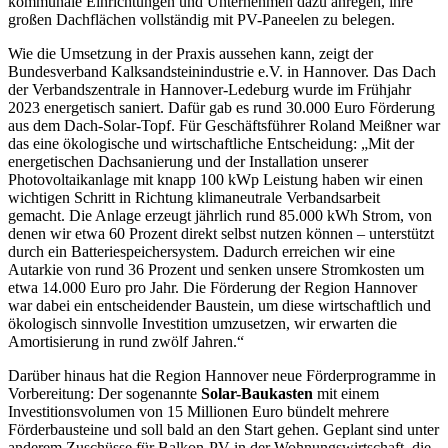
kommunale Einrichtungen und Unternehmen dazu anregen, ihre
großen Dachflächen vollständig mit PV-Paneelen zu belegen.
Wie die Umsetzung in der Praxis aussehen kann, zeigt der
Bundesverband Kalksandsteinindustrie e.V. in Hannover. Das Dach
der Verbandszentrale in Hannover-Ledeburg wurde im Frühjahr
2023 energetisch saniert. Dafür gab es rund 30.000 Euro Förderung
aus dem Dach-Solar-Topf. Für Geschäftsführer Roland Meißner war
das eine ökologische und wirtschaftliche Entscheidung: „Mit der
energetischen Dachsanierung und der Installation unserer
Photovoltaikanlage mit knapp 100 kWp Leistung haben wir einen
wichtigen Schritt in Richtung klimaneutrale Verbandsarbeit
gemacht. Die Anlage erzeugt jährlich rund 85.000 kWh Strom, von
denen wir etwa 60 Prozent direkt selbst nutzen können – unterstützt
durch ein Batteriespeichersystem. Dadurch erreichen wir eine
Autarkie von rund 36 Prozent und senken unsere Stromkosten um
etwa 14.000 Euro pro Jahr. Die Förderung der Region Hannover
war dabei ein entscheidender Baustein, um diese wirtschaftlich und
ökologisch sinnvolle Investition umzusetzen, wir erwarten die
Amortisierung in rund zwölf Jahren.“
Darüber hinaus hat die Region Hannover neue Förderprogramme in
Vorbereitung: Der sogenannte
Solar-Baukasten
mit einem
Investitionsvolumen von 15 Millionen Euro bündelt mehrere
Förderbausteine und soll bald an den Start gehen. Geplant sind unter
anderem Zuschüsse für Balkon-PV in der Wohnungswirtschaft, die