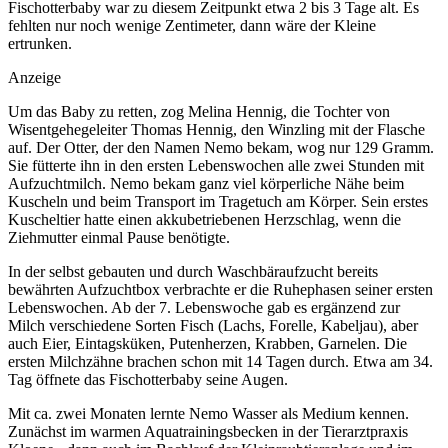
Fischotterbaby war zu diesem Zeitpunkt etwa 2 bis 3 Tage alt. Es
fehlten nur noch wenige Zentimeter, dann wäre der Kleine
ertrunken.
Anzeige
Um das Baby zu retten, zog Melina Hennig, die Tochter von
Wisentgehegeleiter Thomas Hennig, den Winzling mit der Flasche
auf. Der Otter, der den Namen Nemo bekam, wog nur 129 Gramm.
Sie fütterte ihn in den ersten Lebenswochen alle zwei Stunden mit
Aufzuchtmilch. Nemo bekam ganz viel körperliche Nähe beim
Kuscheln und beim Transport im Tragetuch am Körper. Sein erstes
Kuscheltier hatte einen akkubetriebenen Herzschlag, wenn die
Ziehmutter einmal Pause benötigte.
In der selbst gebauten und durch Waschbäraufzucht bereits
bewährten Aufzuchtbox verbrachte er die Ruhephasen seiner ersten
Lebenswochen. Ab der 7. Lebenswoche gab es ergänzend zur
Milch verschiedene Sorten Fisch (Lachs, Forelle, Kabeljau), aber
auch Eier, Eintagsküken, Putenherzen, Krabben, Garnelen. Die
ersten Milchzähne brachen schon mit 14 Tagen durch. Etwa am 34.
Tag öffnete das Fischotterbaby seine Augen.
Mit ca. zwei Monaten lernte Nemo Wasser als Medium kennen.
Zunächst im warmen Aquatrainingsbecken in der Tierarztpraxis