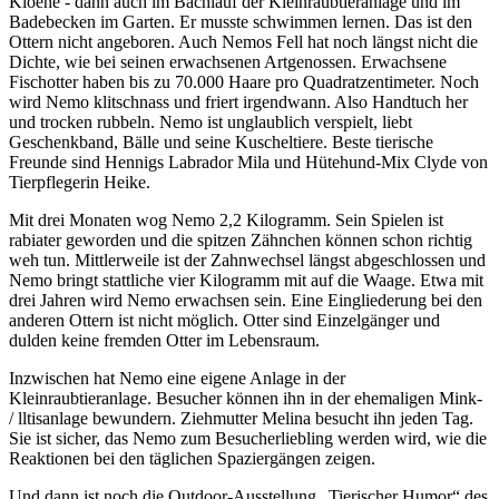
Kloene - dann auch im Bachlauf der Kleinraubtieranlage und im
Badebecken im Garten. Er musste schwimmen lernen. Das ist den
Ottern nicht angeboren. Auch Nemos Fell hat noch längst nicht die
Dichte, wie bei seinen erwachsenen Artgenossen. Erwachsene
Fischotter haben bis zu 70.000 Haare pro Quadratzentimeter. Noch
wird Nemo klitschnass und friert irgendwann. Also Handtuch her
und trocken rubbeln. Nemo ist unglaublich verspielt, liebt
Geschenkband, Bälle und seine Kuscheltiere. Beste tierische
Freunde sind Hennigs Labrador Mila und Hütehund-Mix Clyde von
Tierpflegerin Heike.
Mit drei Monaten wog Nemo 2,2 Kilogramm. Sein Spielen ist
rabiater geworden und die spitzen Zähnchen können schon richtig
weh tun. Mittlerweile ist der Zahnwechsel längst abgeschlossen und
Nemo bringt stattliche vier Kilogramm mit auf die Waage. Etwa mit
drei Jahren wird Nemo erwachsen sein. Eine Eingliederung bei den
anderen Ottern ist nicht möglich. Otter sind Einzelgänger und
dulden keine fremden Otter im Lebensraum.
Inzwischen hat Nemo eine eigene Anlage in der
Kleinraubtieranlage. Besucher können ihn in der ehemaligen Mink-
/ lltisanlage bewundern. Ziehmutter Melina besucht ihn jeden Tag.
Sie ist sicher, das Nemo zum Besucherliebling werden wird, wie die
Reaktionen bei den täglichen Spaziergängen zeigen.
Und dann ist noch die Outdoor-Ausstellung „Tierischer Humor“ des