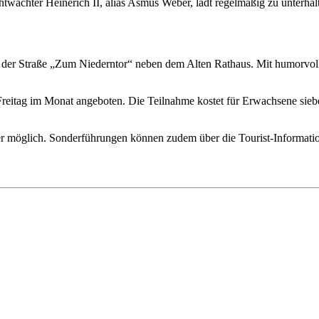
chtwächter Heinerich II, alias Asmus Weber, lädt regelmäßig zu unterha
er Straße „Zum Niederntor“ neben dem Alten Rathaus. Mit humorvolle
eitag im Monat angeboten. Die Teilnahme kostet für Erwachsene siebe
 möglich. Sonderführungen können zudem über die Tourist-Informatio