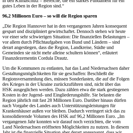
in den Klimaschutz – Bereiche, die ein starkes Fundament für ein
gutes Leben in der Region sind.“
96,2 Millionen Euro – so will die Region sparen
„Die Region Hannover hat in den vergangenen Jahren konsequent
gespart und diszipliniert gewirtschaftet. Dennoch stehen wir heute
vor einer sehr schwierigen Situation: Die finanziellen Belastungen –
vor allem durch Pflichtaufgaben von Bund und Ländern – sind
derart angestiegen, dass die Region, Landkreise, Städte und
Gemeinden sie nicht mehr alleine schultern können“, erläutert
Finanzdezernentin Cordula Drautz.
Um die Kommunen zu entlasten, hat das Land Niedersachsen daher
Gestaltungsmöglichkeiten für sie geschaffen: Beschließt die
Regionsversammlung dies, müssen Sonderlasten, die auf die Folgen
des Krieges in der Ukraine zurückzuführen sind, nicht über das
HSK ausgeglichen werden. Dazu zählen etwa die stark gestiegenen
Kosten in der Jugend- und Eingliederungshilfe. Sie belasten die
Region jährlich mit fast 28 Millionen Euro. Darüber hinaus dürfen
nach Vorgabe des Landes auch Unterstützungsleistungen für
Krankenhäuser außen vor bleiben. Dadurch verringert sich das zu
konsolidierende Volumen des HSK auf 96,2 Millionen Euro. „Im
vergangenen Jahr konnten wir darauf noch verzichten, die vom
Land Niedersachsen eröffneten Möglichkeiten zu nutzen. In diesem
Jahr ist die finanzielle Situation aber derart angespannt, dass wir