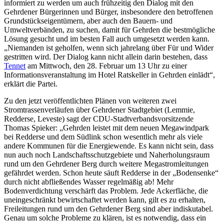
informiert zu werden um auch frühzeitig den Dialog mit den
Gehrdener Bürgerinnen und Bürger, insbesondere den betroffenen
Grundstückseigentümern, aber auch den Bauern- und
Umweltverbänden, zu suchen, damit für Gehrden die bestmögliche
Lösung gesucht und im besten Fall auch umgesetzt werden kann.
„Niemanden ist geholfen, wenn sich jahrelang über Für und Wider
gestritten wird. Der Dialog kann nicht allein darin bestehen, dass
Tennet
am Mittwoch, den 28. Februar um 13 Uhr zu einer
Informationsveranstaltung im Hotel Ratskeller in Gehrden einlädt“,
erklärt die Partei.
Zu den jetzt veröffentlichten Plänen von weiteren zwei
Stromtrassenverläufen über Gehrdener Stadtgebiet (Lemmie,
Redderse, Leveste) sagt der CDU-Stadtverbandsvorsitzende
Thomas Spieker: „Gehrden leistet mit dem neuen Megawindpark
bei Redderse und dem Südlink schon wesentlich mehr als viele
andere Kommunen für die Energiewende. Es kann nicht sein, dass
nun auch noch Landschaftsschutzgebiete und Naherholungsraum
rund um den Gehrdener Berg durch weitere Megastromleitungen
gefährdet werden. Schon heute säuft Redderse in der „Bodensenke“
durch nicht abfließendes Wasser regelmäßig ab! Mehr
Bodenverdichtung verschärft das Problem. Jede Ackerfläche, die
uneingeschränkt bewirtschaftet werden kann, gilt es zu erhalten,
Freileitungen rund um den Gehrdener Berg sind aber indiskutabel.
Genau um solche Probleme zu klären, ist es notwendig, dass ein