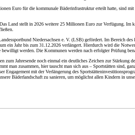
ionen Euro für die kommunale Bäderinfrastruktur erteilt hatte, sind
: Das Land stellt in 2026 weitere 25 Millionen Euro zur Verfügung. 
ließen.
Landessportbund Niedersachsen e. V. (LSB) gefördert. Im Bereich des 
m ein Jahr bis zum 31.12.2026 verlängert. Hierdurch wird die Notwen
e bewilligt werden. Die Kommunen werden nach erfolgter Prüfung bena
zen zum Jahresende noch einmal ein deutliches Zeichen zur Stärkung de
 kommt man zusammen, hier tauscht man sich aus – Sportstätten sind, ga
unser Engagement mit der Verlängerung des Sportstätteninvestitionsprog
, unsere Bäderlandschaft zu sanieren, um möglichst allen Kindern in 