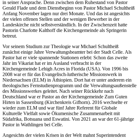
in seiner Ansprache. Denn zwischen dem Ruhestand von Pastor
Gerald Flade und dem Dienstbeginn von Pastor Michael Schultheiß
Anfang November lagen nur drei Monate. Und das ist angesichts
der vielen offenen Stellen und der wenigen Bewerber in der
Landeskirche nicht selbstverständlich. In der Zwischenzeit hatte
Pastorin Charlotte Kalthoff die Kirchengemeinde als Springerin
betreut.
Vor seinem Studium zur Theologie war Michael Schultheiß
zunächst einige Jahre Verwaltungsbeamter bei der Stadt Celle. Als
Pastor hat er viele spannende Stationen erlebt: Schon das zweite
Jahr im Vikariat hat er im Ausland verbracht in der
Kirchengemeinde Lehigh Acres in Florida (USA). Von 1996 bis
2008 war er für das Evangelisch-lutherische Missionswerk in
Niedersachsen (ELM) in Äthiopien. Dort hat er unter anderem ein
theologisches Fernstudienprogramm und die Verwaltungsaußenstelle
des Missionswerkes geleitet. Nach seiner Rückkehr nach
Deutschland war er Pastor an der Kirchengemeinde Zum Guten
Hirten in Sassenburg (Kirchenkreis Gifhorn). 2016 wechselte er
wieder zum ELM und war fünf Jahre Referent für Globale
Kulturelle Vielfalt sowie Ökumenische Zusammenarbeit mit
Südafrika, Botsuana und Eswatini. Von 2021 an war der 61-jährige
Pastor in Wathlingen bei Celle.
Angesichts der vielen Krisen in der Welt mahnt Superintendent