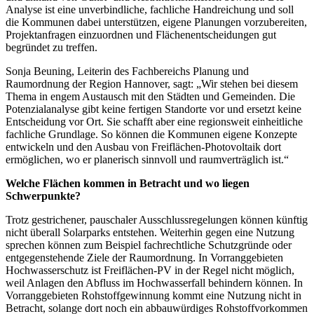
Analyse ist eine unverbindliche, fachliche Handreichung und soll
die Kommunen dabei unterstützen, eigene Planungen vorzubereiten,
Projektanfragen einzuordnen und Flächenentscheidungen gut
begründet zu treffen.
Sonja Beuning, Leiterin des Fachbereichs Planung und
Raumordnung der Region Hannover, sagt: „Wir stehen bei diesem
Thema in engem Austausch mit den Städten und Gemeinden. Die
Potenzialanalyse gibt keine fertigen Standorte vor und ersetzt keine
Entscheidung vor Ort. Sie schafft aber eine regionsweit einheitliche
fachliche Grundlage. So können die Kommunen eigene Konzepte
entwickeln und den Ausbau von Freiflächen-Photovoltaik dort
ermöglichen, wo er planerisch sinnvoll und raumverträglich ist.“
Welche Flächen kommen in Betracht und wo liegen
Schwerpunkte?
Trotz gestrichener, pauschaler Ausschlussregelungen können künftig
nicht überall Solarparks entstehen. Weiterhin gegen eine Nutzung
sprechen können zum Beispiel fachrechtliche Schutzgründe oder
entgegenstehende Ziele der Raumordnung. In Vorranggebieten
Hochwasserschutz ist Freiflächen-PV in der Regel nicht möglich,
weil Anlagen den Abfluss im Hochwasserfall behindern können. In
Vorranggebieten Rohstoffgewinnung kommt eine Nutzung nicht in
Betracht, solange dort noch ein abbauwürdiges Rohstoffvorkommen