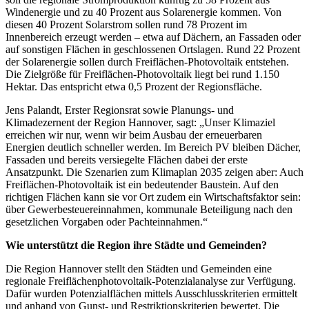
Windenergie und zu 40 Prozent aus Solarenergie kommen. Von
diesen 40 Prozent Solarstrom sollen rund 78 Prozent im
Innenbereich erzeugt werden – etwa auf Dächern, an Fassaden oder
auf sonstigen Flächen in geschlossenen Ortslagen. Rund 22 Prozent
der Solarenergie sollen durch Freiflächen-Photovoltaik entstehen.
Die Zielgröße für Freiflächen-Photovoltaik liegt bei rund 1.150
Hektar. Das entspricht etwa 0,5 Prozent der Regionsfläche.
Jens Palandt, Erster Regionsrat sowie Planungs- und
Klimadezernent der Region Hannover, sagt: „Unser Klimaziel
erreichen wir nur, wenn wir beim Ausbau der erneuerbaren
Energien deutlich schneller werden. Im Bereich PV bleiben Dächer,
Fassaden und bereits versiegelte Flächen dabei der erste
Ansatzpunkt. Die Szenarien zum Klimaplan 2035 zeigen aber: Auch
Freiflächen-Photovoltaik ist ein bedeutender Baustein. Auf den
richtigen Flächen kann sie vor Ort zudem ein Wirtschaftsfaktor sein:
über Gewerbesteuereinnahmen, kommunale Beteiligung nach den
gesetzlichen Vorgaben oder Pachteinnahmen.“
Wie unterstützt die Region ihre Städte und Gemeinden?
Die Region Hannover stellt den Städten und Gemeinden eine
regionale Freiflächenphotovoltaik-Potenzialanalyse zur Verfügung.
Dafür wurden Potenzialflächen mittels Ausschlusskriterien ermittelt
und anhand von Gunst- und Restriktionskriterien bewertet. Die