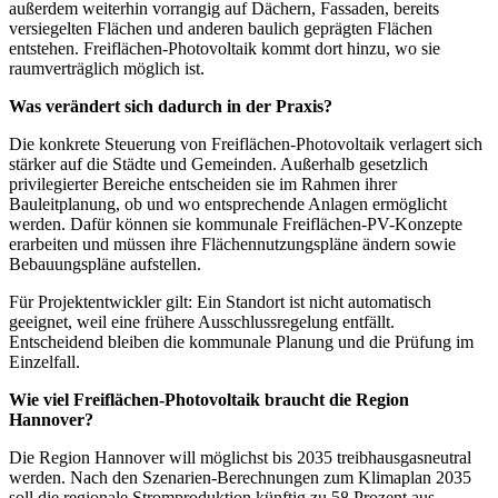
außerdem weiterhin vorrangig auf Dächern, Fassaden, bereits
versiegelten Flächen und anderen baulich geprägten Flächen
entstehen. Freiflächen-Photovoltaik kommt dort hinzu, wo sie
raumverträglich möglich ist.
Was verändert sich dadurch in der Praxis?
Die konkrete Steuerung von Freiflächen-Photovoltaik verlagert sich
stärker auf die Städte und Gemeinden. Außerhalb gesetzlich
privilegierter Bereiche entscheiden sie im Rahmen ihrer
Bauleitplanung, ob und wo entsprechende Anlagen ermöglicht
werden. Dafür können sie kommunale Freiflächen-PV-Konzepte
erarbeiten und müssen ihre Flächennutzungspläne ändern sowie
Bebauungspläne aufstellen.
Für Projektentwickler gilt: Ein Standort ist nicht automatisch
geeignet, weil eine frühere Ausschlussregelung entfällt.
Entscheidend bleiben die kommunale Planung und die Prüfung im
Einzelfall.
Wie viel Freiflächen-Photovoltaik braucht die Region
Hannover?
Die Region Hannover will möglichst bis 2035 treibhausgasneutral
werden. Nach den Szenarien-Berechnungen zum Klimaplan 2035
soll die regionale Stromproduktion künftig zu 58 Prozent aus