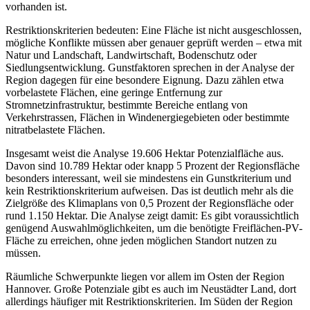
vorhanden ist.
Restriktionskriterien bedeuten: Eine Fläche ist nicht ausgeschlossen,
mögliche Konflikte müssen aber genauer geprüft werden – etwa mit
Natur und Landschaft, Landwirtschaft, Bodenschutz oder
Siedlungsentwicklung. Gunstfaktoren sprechen in der Analyse der
Region dagegen für eine besondere Eignung. Dazu zählen etwa
vorbelastete Flächen, eine geringe Entfernung zur
Stromnetzinfrastruktur, bestimmte Bereiche entlang von
Verkehrstrassen, Flächen in Windenergiegebieten oder bestimmte
nitratbelastete Flächen.
Insgesamt weist die Analyse 19.606 Hektar Potenzialfläche aus.
Davon sind 10.789 Hektar oder knapp 5 Prozent der Regionsfläche
besonders interessant, weil sie mindestens ein Gunstkriterium und
kein Restriktionskriterium aufweisen. Das ist deutlich mehr als die
Zielgröße des Klimaplans von 0,5 Prozent der Regionsfläche oder
rund 1.150 Hektar. Die Analyse zeigt damit: Es gibt voraussichtlich
genügend Auswahlmöglichkeiten, um die benötigte Freiflächen-PV-
Fläche zu erreichen, ohne jeden möglichen Standort nutzen zu
müssen.
Räumliche Schwerpunkte liegen vor allem im Osten der Region
Hannover. Große Potenziale gibt es auch im Neustädter Land, dort
allerdings häufiger mit Restriktionskriterien. Im Süden der Region