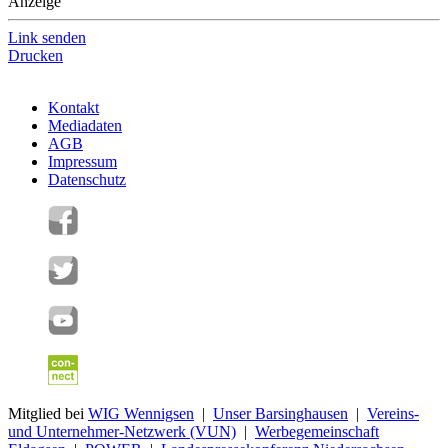
Anzeige
Link senden
Drucken
Kontakt
Mediadaten
AGB
Impressum
Datenschutz
Mitglied bei
WIG Wennigsen
|
Unser Barsinghausen
|
Vereins-
und Unternehmer-Netzwerk (VUN)
|
Werbegemeinschaft