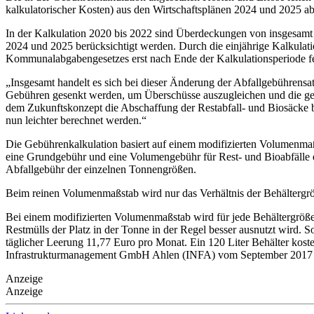
kalkulatorischer Kosten) aus den Wirtschaftsplänen 2024 und 2025 ab
In der Kalkulation 2020 bis 2022 sind Überdeckungen von insgesamt 
2024 und 2025 berücksichtigt werden. Durch die einjährige Kalkulat
Kommunalabgabengesetzes erst nach Ende der Kalkulationsperiode fest
„Insgesamt handelt es sich bei dieser Änderung der Abfallgebührens
Gebühren gesenkt werden, um Überschüsse auszugleichen und die ge
dem Zukunftskonzept die Abschaffung der Restabfall- und Biosäcke b
nun leichter berechnet werden.“
Die Gebührenkalkulation basiert auf einem modifizierten Volumenmaß
eine Grundgebühr und eine Volumengebühr für Rest- und Bioabfälle e
Abfallgebühr der einzelnen Tonnengrößen.
Beim reinen Volumenmaßstab wird nur das Verhältnis der Behältergröß
Bei einem modifizierten Volumenmaßstab wird für jede Behältergröße 
Restmülls der Platz in der Tonne in der Regel besser ausnutzt wird. S
täglicher Leerung 11,77 Euro pro Monat. Ein 120 Liter Behälter kost
Infrastrukturmanagement GmbH Ahlen (INFA) vom September 2017 bi
Anzeige
Anzeige