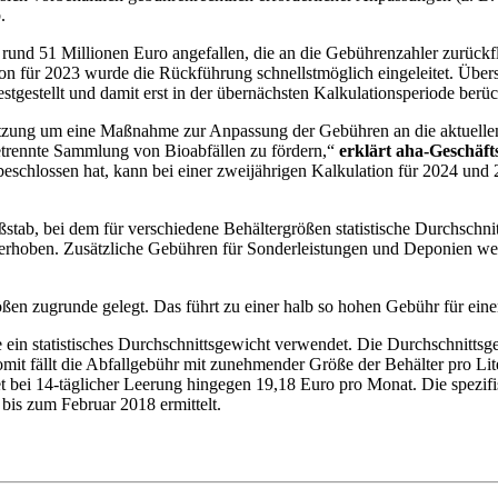
.
rund 51 Millionen Euro angefallen, die an die Gebührenzahler zurückf
ion für 2023 wurde die Rückführung schnellstmöglich eingeleitet. Übe
gestellt und damit erst in der übernächsten Kalkulationsperiode berüc
atzung um eine Maßnahme zur Anpassung der Gebühren an die aktuellen
trennte Sammlung von Bioabfällen zu fördern,“
erklärt aha-Geschäf
eschlossen hat, kann bei einer zweijährigen Kalkulation für 2024 un
stab, bei dem für verschiedene Behältergrößen statistische Durchschn
rhoben. Zusätzliche Gebühren für Sonderleistungen und Deponien werd
en zugrunde gelegt. Das führt zu einer halb so hohen Gebühr für einen
ein statistisches Durchschnittsgewicht verwendet. Die Durchschnittsge
omit fällt die Abfallgebühr mit zunehmender Größe der Behälter pro Lit
et bei 14-täglicher Leerung hingegen 19,18 Euro pro Monat. Die spezi
s zum Februar 2018 ermittelt.