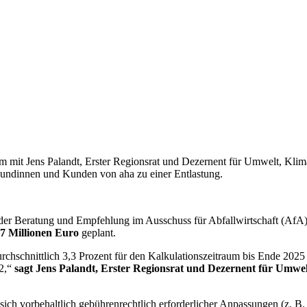
am mit Jens Palandt, Erster Regionsrat und Dezernent für Umwelt, Kli
 Kundinnen und Kunden von aha zu einer Entlastung.
h der Beratung und Empfehlung im Ausschuss für Abfallwirtschaft (A
,7 Millionen Euro
geplant.
chschnittlich 3,3 Prozent für den Kalkulationszeitraum bis Ende 2025
22,“
sagt Jens Palandt, Erster Regionsrat und Dezernent für Umwe
 sich vorbehaltlich gebührenrechtlich erforderlicher Anpassungen (z.