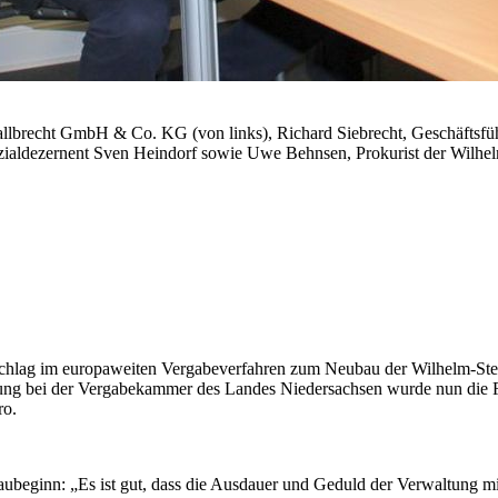
allbrecht GmbH & Co. KG (von links), Richard Siebrecht, Geschäftsf
ozialdezernent Sven Heindorf sowie Uwe Behnsen, Prokurist der Wilh
hlag im europaweiten Vergabeverfahren zum Neubau der Wilhelm-Stedle
fung bei der Vergabekammer des Landes Niedersachsen wurde nun di
ro.
ubeginn: „Es ist gut, dass die Ausdauer und Geduld der Verwaltung mi