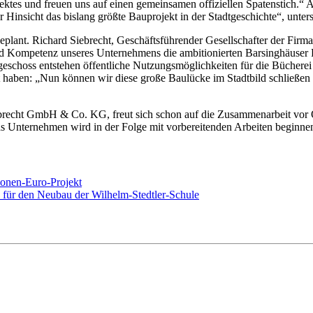
ektes und freuen uns auf einen gemeinsamen offiziellen Spatenstich.“ A
r Hinsicht das bislang größte Bauprojekt in der Stadtgeschichte“, unte
eplant. Richard Siebrecht, Geschäftsführender Gesellschafter der Firma
nd Kompetenz unseres Unternehmens die ambitionierten Barsinghäuser 
eschoss entstehen öffentliche Nutzungsmöglichkeiten für die Bücherei u
lt haben: „Nun können wir diese große Baulücke im Stadtbild schließ
echt GmbH & Co. KG, freut sich schon auf die Zusammenarbeit vor Ort
nternehmen wird in der Folge mit vorbereitenden Arbeiten beginnen. E
lionen-Euro-Projekt
h für den Neubau der Wilhelm-Stedtler-Schule