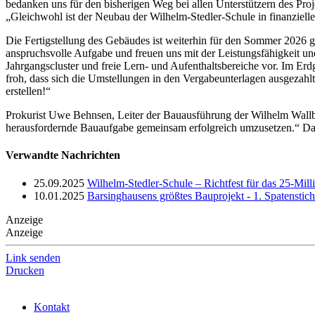
bedanken uns für den bisherigen Weg bei allen Unterstützern des Proj
„Gleichwohl ist der Neubau der Wilhelm-Stedler-Schule in finanzielle
Die Fertigstellung des Gebäudes ist weiterhin für den Sommer 2026 g
anspruchsvolle Aufgabe und freuen uns mit der Leistungsfähigkeit u
Jahrgangscluster und freie Lern- und Aufenthaltsbereiche vor. Im Erdg
froh, dass sich die Umstellungen in den Vergabeunterlagen ausgezah
erstellen!“
Prokurist Uwe Behnsen, Leiter der Bauausführung der Wilhelm Wallbr
herausfordernde Bauaufgabe gemeinsam erfolgreich umzusetzen.“ Das U
Verwandte Nachrichten
25.09.2025
Wilhelm-Stedler-Schule – Richtfest für das 25-Mil
10.01.2025
Barsinghausens größtes Bauprojekt - 1. Spatenstic
Anzeige
Anzeige
Link senden
Drucken
Kontakt