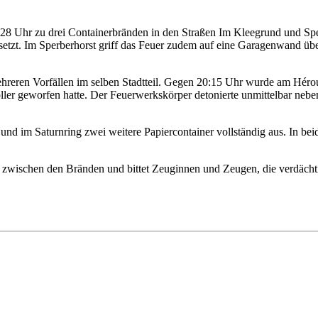
28 Uhr zu drei Containerbränden in den Straßen Im Kleegrund und Spe
setzt. Im Sperberhorst griff das Feuer zudem auf eine Garagenwand ü
ren Vorfällen im selben Stadtteil. Gegen 20:15 Uhr wurde am Hérouvil
er geworfen hatte. Der Feuerwerkskörper detonierte unmittelbar neben
d im Saturnring zwei weitere Papiercontainer vollständig aus. In beid
zwischen den Bränden und bittet Zeuginnen und Zeugen, die verdächt