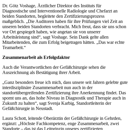
Dr. Götz Voshage, Ärztlicher Direktor des Instituts für
Diagnostische und Interventionelle Radiologie und Chefarzt an
beiden Standorten, begleitete den Zertifizierungsprozess
maßgeblich. „Die Auditoren haben für ihre Prüfungen viel Zeit an
unseren beiden Standorten verbracht. Mich freut, dass sie uns schon
vor Ort gespiegelt haben, wie angetan sie von unserer
Arbeitsleistung sind“, sagt Voshage. Sein Dank gelte allen
Mitarbeitenden, die zum Erfolg beigetragen hätten. „Das war echte
Teamarbeit.“
Zusammenarbeit als Erfolgsfaktor
Auch die Verantwortlichen der Gefäßchirurgie sehen die
Auszeichnung als Bestätigung ihrer Arbeit.
„Ganz besonders freue ich mich, dass unsere seit Jahren gelebte gute
interdisziplinäre Zusammenarbeit nun auch in der
standortübergreifenden Zertifizierung ihre Anerkennung findet. Das
spornt uns an, das hohe Niveau in Diagnostik und Therapie auch in
Zukunft zu halten“, sagt Svenja Karbig, Standortleiterin der
Gefäßchirurgie in Neustadt.
Laura Schott, leitende Oberärztin der Gefäßchirurgie in Gehrden,
ergänzt: „Höchste Fachkompetenz, enge Zusammenarbeit, zwei
Standorte – das ist das Leitprinzip unseres zertifizierten