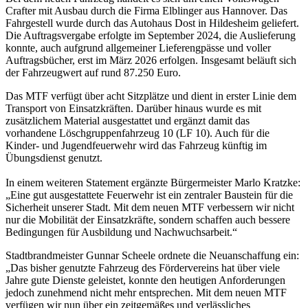
Crafter mit Ausbau durch die Firma Elblinger aus Hannover. Das
Fahrgestell wurde durch das Autohaus Dost in Hildesheim geliefert.
Die Auftragsvergabe erfolgte im September 2024, die Auslieferung
konnte, auch aufgrund allgemeiner Lieferengpässe und voller
Auftragsbücher, erst im März 2026 erfolgen. Insgesamt beläuft sich
der Fahrzeugwert auf rund 87.250 Euro.
Das MTF verfügt über acht Sitzplätze und dient in erster Linie dem
Transport von Einsatzkräften. Darüber hinaus wurde es mit
zusätzlichem Material ausgestattet und ergänzt damit das
vorhandene Löschgruppenfahrzeug 10 (LF 10). Auch für die
Kinder- und Jugendfeuerwehr wird das Fahrzeug künftig im
Übungsdienst genutzt.
In einem weiteren Statement ergänzte Bürgermeister Marlo Kratzke:
„Eine gut ausgestattete Feuerwehr ist ein zentraler Baustein für die
Sicherheit unserer Stadt. Mit dem neuen MTF verbessern wir nicht
nur die Mobilität der Einsatzkräfte, sondern schaffen auch bessere
Bedingungen für Ausbildung und Nachwuchsarbeit.“
Stadtbrandmeister Gunnar Scheele ordnete die Neuanschaffung ein:
„Das bisher genutzte Fahrzeug des Fördervereins hat über viele
Jahre gute Dienste geleistet, konnte den heutigen Anforderungen
jedoch zunehmend nicht mehr entsprechen. Mit dem neuen MTF
verfügen wir nun über ein zeitgemäßes und verlässliches