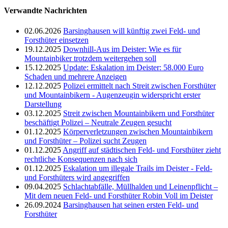
Verwandte Nachrichten
02.06.2026
Barsinghausen will künftig zwei Feld- und
Forsthüter einsetzen
19.12.2025
Downhill-Aus im Deister: Wie es für
Mountainbiker trotzdem weitergehen soll
15.12.2025
Update: Eskalation im Deister: 58.000 Euro
Schaden und mehrere Anzeigen
12.12.2025
Polizei ermittelt nach Streit zwischen Forsthüter
und Mountainbikern - Augenzeugin widerspricht erster
Darstellung
03.12.2025
Streit zwischen Mountainbikern und Forsthüter
beschäftigt Polizei – Neutrale Zeugen gesucht
01.12.2025
Körperverletzungen zwischen Mountainbikern
und Forsthüter – Polizei sucht Zeugen
01.12.2025
Angriff auf städtischen Feld- und Forsthüter zieht
rechtliche Konsequenzen nach sich
01.12.2025
Eskalation um illegale Trails im Deister - Feld-
und Forsthüters wird angegriffen
09.04.2025
Schlachtabfälle, Müllhalden und Leinenpflicht –
Mit dem neuen Feld- und Forsthüter Robin Voll im Deister
26.09.2024
Barsinghausen hat seinen ersten Feld- und
Forsthüter