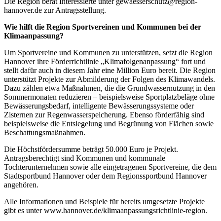
Die Region berät Interessierte unter gewaesserschutz@region-
hannover.de zur Antragsstellung.
Wie hilft die Region Sportvereinen und Kommunen bei der
Klimaanpassung?
Um Sportvereine und Kommunen zu unterstützen, setzt die Region
Hannover ihre Förderrichtlinie „Klimafolgenanpassung“ fort und
stellt dafür auch in diesem Jahr eine Million Euro bereit. Die Region
unterstützt Projekte zur Abmilderung der Folgen des Klimawandels.
Dazu zählen etwa Maßnahmen, die die Grundwassernutzung in den
Sommermonaten reduzieren – beispielsweise Sportplatzbeläge ohne
Bewässerungsbedarf, intelligente Bewässerungssysteme oder
Zisternen zur Regenwasserspeicherung. Ebenso förderfähig sind
beispielsweise die Entsiegelung und Begrünung von Flächen sowie
Beschattungsmaßnahmen.
Die Höchstfördersumme beträgt 50.000 Euro je Projekt.
Antragsberechtigt sind Kommunen und kommunale
Tochterunternehmen sowie alle eingetragenen Sportvereine, die dem
Stadtsportbund Hannover oder dem Regionssportbund Hannover
angehören.
Alle Informationen und Beispiele für bereits umgesetzte Projekte
gibt es unter www.hannover.de/klimaanpassungsrichtlinie-region.