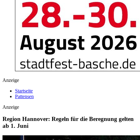
Anzeige
Startseite
Pattensen
Anzeige
Region Hannover: Regeln für die Beregnung gelten
ab 1. Juni