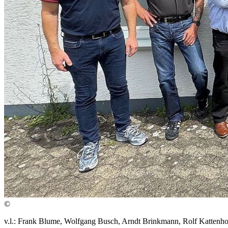
©
v.l.: Frank Blume, Wolfgang Busch, Arndt Brinkmann, Rolf Kattenho