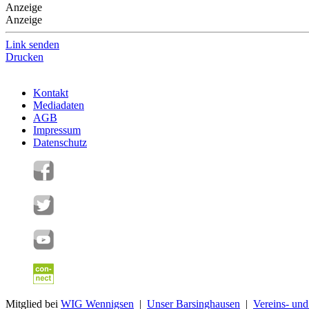
Anzeige
Anzeige
Link senden
Drucken
Kontakt
Mediadaten
AGB
Impressum
Datenschutz
Mitglied bei
WIG Wennigsen
|
Unser Barsinghausen
|
Vereins- un