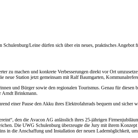
n Schulenburg/Leine dürfen sich über ein neues, praktisches Angebot 
werter zu machen und konkrete Verbesserungen direkt vor Ort umzusetz
neue Station jetzt gemeinsam mit Ralf Baumgarten, Kommunalreferent d
gerinnen und Bürger sowie den regionalen Tourismus. Genau für diesen 
er Arndt Brinkmann.
ährend einer Pause den Akku ihres Elektrofahrrads bequem und sicher w
int“, den die Avacon AG anlässlich ihres 25-jährigen Firmenjubiläums
reichen. Die UWG Schulenburg überzeugte die Jury mit ihrem Konzept z
ins in die Anschaffung und Installation der neuen Lademöglichkeit, um