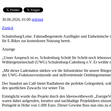
30.06.2026, 01:00
red/msl
Zurück
Schulenburg/Leine. Fahrradbegeisterte Ausflügler und Einheimische i
für E-Bikes zur kostenlosen Nutzung bereit.
Anzeige
„Unser Anspruch ist es, Schulenburg Schritt für Schritt noch lebens
Wählergemeinschaft (UWG) Schulenburg-Calenberg e.V. Er weihte die 
„Mit dieser Ladestation stärken wir die Infrastruktur für unsere Bür
der UWG-Fraktionsvorsitzende und stellvertretende Ortsbürgermeist
Der Standort am Café bietet Radfahrern die perfekte Gelegenheit, w
den sportlichen Zuwachs vor seiner Tür.
Ermöglicht wurde das Projekt durch den Ideenwettbewerb „EnergieVere
waren dabei aufgerufen, kreative und nachhaltige Projektideen einzu
Preisgeld in Höhe von 1.000 Euro. Dieser Gewinn floss nun eins zu e