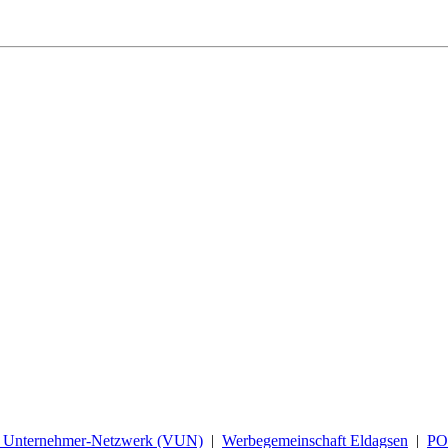
d Unternehmer-Netzwerk (VUN)
|
Werbegemeinschaft Eldagsen
|
P