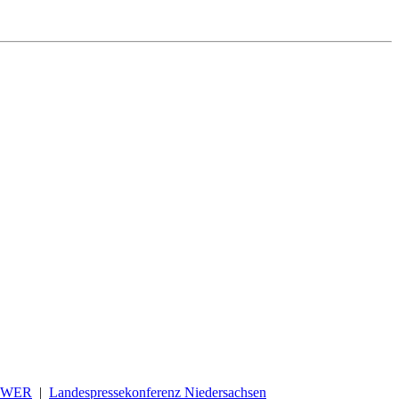
OWER
|
Landespressekonferenz Niedersachsen