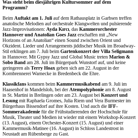
Was steht beim diesjährigen Kultursommer auf dem
Programm?
Beim
Auftakt am 1. Juli
auf dem Rathausplatz in Garbsen treffen
anatolische Melodien auf orchestrale Klangwelten und pulsierende
Jazz-Improvisationen:
Ayda Kırcı
, das
Kammerorchester
Hannover
und Anatolian Goes Jazz
erschaffen mit „New
Horizons of an Anatolian“ einen Sound zwischen Orient und
Okzident. Lieder und Arrangements jiddischer Musik im Broadway-
Stil erklingen am 7. Juli beim
Gartenkonzert der Villa Seligmann
in Hannover. Mit Gypsy Jazz und Global Music treten
Marion &
Sobo Band
am 28. Juli im Bürgerpark Wunstorf auf, und keine
geringeren als
Terry Hoax
geben sich am 22. August in der
Kornbrennerei Warnecke in Bredenbeck die Ehre.
Klassikfans
kommen beim
Kammermusikabend
am 9. Juli im
Haasenhof in Mandelsloh, bei der
Atempolyphonie
am 8. August
in St. Martini in Brelingen oder am 23. August bei
Konzert und
Lesung
mit Raphaela Gromes, Julia Riem und Vera Burmester im
Bürgerhaus Bissendorf auf ihre Kosten. Und auch die
IFF-
Sommerakademie
für die Frühstudierenden der Hochschule für
Musik, Theater und Medien ist wieder mit einem Workshop-Konzert
(13. August), einem Orchester-Konzert (15. August) und einer
Kammermusik-Matinee (16. August) in Schloss Landestrost in
Neustadt am Rübenberge zu Gast.