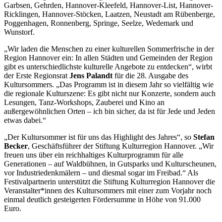
Garbsen, Gehrden, Hannover-Kleefeld, Hannover-List, Hannover-
Ricklingen, Hannover-Stöcken, Laatzen, Neustadt am Rübenberge,
Poggenhagen, Ronnenberg, Springe, Seelze, Wedemark und
Wunstorf.
„Wir laden die Menschen zu einer kulturellen Sommerfrische in der
Region Hannover ein: In allen Städten und Gemeinden der Region
gibt es unterschiedlichste kulturelle Angebote zu entdecken“, wirbt
der Erste Regionsrat
Jens Palandt
für die 28. Ausgabe des
Kultursommers. „Das Programm ist in diesem Jahr so vielfältig wie
die regionale Kulturszene: Es gibt nicht nur Konzerte, sondern auch
Lesungen, Tanz-Workshops, Zauberei und Kino an
außergewöhnlichen Orten – ich bin sicher, da ist für Jede und Jeden
etwas dabei.“
„Der Kultursommer ist für uns das Highlight des Jahres“, so
Stefan
Becker
, Geschäftsführer der Stiftung Kulturregion Hannover. „Wir
freuen uns über ein reichhaltiges Kulturprogramm für alle
Generationen – auf Waldbühnen, in Gutsparks und Kulturscheunen,
vor Industriedenkmälern – und diesmal sogar im Freibad.“ Als
Festivalpartnerin unterstützt die Stiftung Kulturregion Hannover die
Veranstalter*innen des Kultursommers mit einer zum Vorjahr noch
einmal deutlich gesteigerten Fördersumme in Höhe von 91.000
Euro.