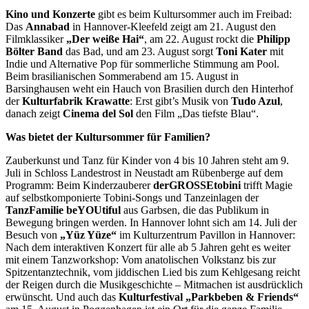
Kino und Konzerte
gibt es beim Kultursommer auch im Freibad:
Das
Annabad
in Hannover-Kleefeld zeigt am 21. August den
Filmklassiker
„Der weiße Hai“
, am 22. August rockt die
Philipp
Bölter Band
das Bad, und am 23. August sorgt
Toni Kater
mit
Indie und Alternative Pop für sommerliche Stimmung am Pool.
Beim brasilianischen Sommerabend am 15. August in
Barsinghausen weht ein Hauch von Brasilien durch den Hinterhof
der
Kulturfabrik Krawatte
: Erst gibt’s Musik von
Tudo Azul
,
danach zeigt
Cinema del Sol
den Film „Das tiefste Blau“.
Was bietet der Kultursommer für Familien?
Zauberkunst und Tanz für Kinder von 4 bis 10 Jahren steht am 9.
Juli in Schloss Landestrost in Neustadt am Rübenberge auf dem
Programm: Beim Kinderzauberer
derGROSSEtobini
trifft Magie
auf selbstkomponierte Tobini-Songs und Tanzeinlagen der
TanzFamilie beYOUtiful
aus Garbsen, die das Publikum in
Bewegung bringen werden. In Hannover lohnt sich am 14. Juli der
Besuch von
„Yüz Yüze“
im Kulturzentrum Pavillon in Hannover:
Nach dem interaktiven Konzert für alle ab 5 Jahren geht es weiter
mit einem Tanzworkshop: Vom anatolischen Volkstanz bis zur
Spitzentanztechnik, vom jiddischen Lied bis zum Kehlgesang reicht
der Reigen durch die Musikgeschichte – Mitmachen ist ausdrücklich
erwünscht. Und auch das
Kulturfestival „Parkbeben & Friends“