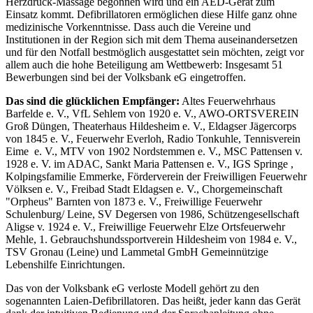
Herzdruck-Massage begonnen wird und ein AED-Gerät zum
Einsatz kommt. Defibrillatoren ermöglichen diese Hilfe ganz ohne
medizinische Vorkenntnisse. Dass auch die Vereine und
Institutionen in der Region sich mit dem Thema auseinandersetzen
und für den Notfall bestmöglich ausgestattet sein möchten, zeigt vor
allem auch die hohe Beteiligung am Wettbewerb: Insgesamt 51
Bewerbungen sind bei der Volksbank eG eingetroffen.
Das sind die glücklichen Empfänger:
Altes Feuerwehrhaus
Barfelde e. V., VfL Sehlem von 1920 e. V., AWO-ORTSVEREIN
Groß Düngen, Theaterhaus Hildesheim e. V., Eldagser Jägercorps
von 1845 e. V., Feuerwehr Everloh, Radio Tonkuhle, Tennisverein
Eime e. V., MTV von 1902 Nordstemmen e. V., MSC Pattensen v.
1928 e. V. im ADAC, Sankt Maria Pattensen e. V., IGS Springe ,
Kolpingsfamilie Emmerke, Förderverein der Freiwilligen Feuerwehr
Völksen e. V., Freibad Stadt Eldagsen e. V., Chorgemeinschaft
"Orpheus" Barnten von 1873 e. V., Freiwillige Feuerwehr
Schulenburg/ Leine, SV Degersen von 1986, Schützengesellschaft
Aligse v. 1924 e. V., Freiwillige Feuerwehr Elze Ortsfeuerwehr
Mehle, 1. Gebrauchshundssportverein Hildesheim von 1984 e. V.,
TSV Gronau (Leine) und Lammetal GmbH Gemeinnützige
Lebenshilfe Einrichtungen.
Das von der Volksbank eG verloste Modell gehört zu den
sogenannten Laien-Defibrillatoren. Das heißt, jeder kann das Gerät