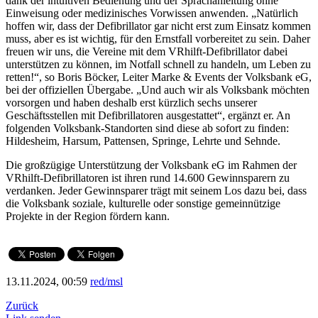
dank der intuitiven Bedienung und der Sprachanleitung ohne
Einweisung oder medizinisches Vorwissen anwenden. „Natürlich
hoffen wir, dass der Defibrillator gar nicht erst zum Einsatz kommen
muss, aber es ist wichtig, für den Ernstfall vorbereitet zu sein. Daher
freuen wir uns, die Vereine mit dem VRhilft-Defibrillator dabei
unterstützen zu können, im Notfall schnell zu handeln, um Leben zu
retten!“, so Boris Böcker, Leiter Marke & Events der Volksbank eG,
bei der offiziellen Übergabe. „Und auch wir als Volksbank möchten
vorsorgen und haben deshalb erst kürzlich sechs unserer
Geschäftsstellen mit Defibrillatoren ausgestattet“, ergänzt er. An
folgenden Volksbank-Standorten sind diese ab sofort zu finden:
Hildesheim, Harsum, Pattensen, Springe, Lehrte und Sehnde.
Die großzügige Unterstützung der Volksbank eG im Rahmen der
VRhilft-Defibrillatoren ist ihren rund 14.600 Gewinnsparern zu
verdanken. Jeder Gewinnsparer trägt mit seinem Los dazu bei, dass
die Volksbank soziale, kulturelle oder sonstige gemeinnützige
Projekte in der Region fördern kann.
13.11.2024, 00:59
red/msl
Zurück