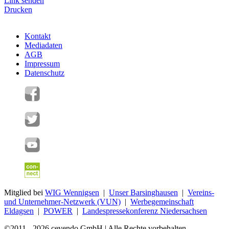
Link senden
Drucken
Kontakt
Mediadaten
AGB
Impressum
Datenschutz
Mitglied bei
WIG Wennigsen
|
Unser Barsinghausen
|
Vereins-
und Unternehmer-Netzwerk (VUN)
|
Werbegemeinschaft
Eldagsen
|
POWER
|
Landespressekonferenz Niedersachsen
©2011 - 2026 cevendo GmbH | Alle Rechte vorbehalten