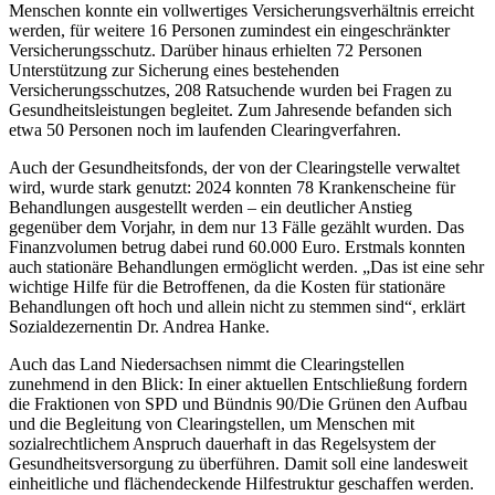
Menschen konnte ein vollwertiges Versicherungsverhältnis erreicht
werden, für weitere 16 Personen zumindest ein eingeschränkter
Versicherungsschutz. Darüber hinaus erhielten 72 Personen
Unterstützung zur Sicherung eines bestehenden
Versicherungsschutzes, 208 Ratsuchende wurden bei Fragen zu
Gesundheitsleistungen begleitet. Zum Jahresende befanden sich
etwa 50 Personen noch im laufenden Clearingverfahren.
Auch der Gesundheitsfonds, der von der Clearingstelle verwaltet
wird, wurde stark genutzt: 2024 konnten 78 Krankenscheine für
Behandlungen ausgestellt werden – ein deutlicher Anstieg
gegenüber dem Vorjahr, in dem nur 13 Fälle gezählt wurden. Das
Finanzvolumen betrug dabei rund 60.000 Euro. Erstmals konnten
auch stationäre Behandlungen ermöglicht werden. „Das ist eine sehr
wichtige Hilfe für die Betroffenen, da die Kosten für stationäre
Behandlungen oft hoch und allein nicht zu stemmen sind“, erklärt
Sozialdezernentin Dr. Andrea Hanke.
Auch das Land Niedersachsen nimmt die Clearingstellen
zunehmend in den Blick: In einer aktuellen Entschließung fordern
die Fraktionen von SPD und Bündnis 90/Die Grünen den Aufbau
und die Begleitung von Clearingstellen, um Menschen mit
sozialrechtlichem Anspruch dauerhaft in das Regelsystem der
Gesundheitsversorgung zu überführen. Damit soll eine landesweit
einheitliche und flächendeckende Hilfestruktur geschaffen werden.