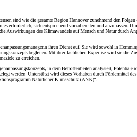
nsen sind wie die gesamte Region Hannover zunehmend den Folgen de
es erforderlich, sich entsprechend vorzubereiten und anzupassen. Um s
d die Auswirkungen des Klimawandels auf Mensch und Natur durch An
anpassungsmanagerin ihren Dienst auf. Sie wird sowohl in Hemmingen a
ungskonzepts begleiten. Mit ihrer fachlichen Expertise wird sie die 
maziele zu erreichen.
olgenanpassungskonzepts, in dem Betroffenheiten analysiert, Potentiale 
gelegt werden. Unterstützt wird dieses Vorhaben durch Fördermittel 
ktionsprogramm Natürlicher Klimaschutz (ANK)“.