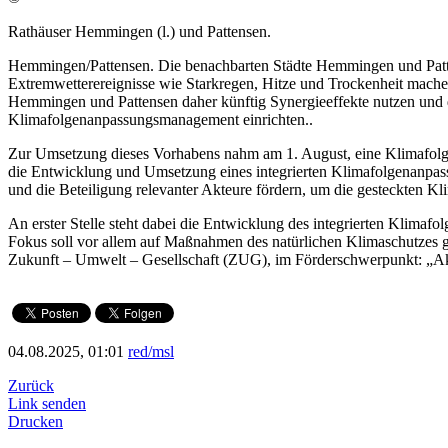
Rathäuser Hemmingen (l.) und Pattensen.
Hemmingen/Pattensen. Die benachbarten Städte Hemmingen und Patte
Extremwetterereignisse wie Starkregen, Hitze und Trockenheit machen 
Hemmingen und Pattensen daher künftig Synergieeffekte nutzen un
Klimafolgenanpassungsmanagement einrichten..
Zur Umsetzung dieses Vorhabens nahm am 1. August, eine Klimafolgen
die Entwicklung und Umsetzung eines integrierten Klimafolgenanpass
und die Beteiligung relevanter Akteure fördern, um die gesteckten Kli
An erster Stelle steht dabei die Entwicklung des integrierten Klimaf
Fokus soll vor allem auf Maßnahmen des natürlichen Klimaschutzes 
Zukunft – Umwelt – Gesellschaft (ZUG), im Förderschwerpunkt: „A
04.08.2025, 01:01
red/msl
Zurück
Link senden
Drucken