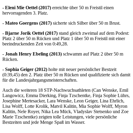
- Eleni Mie Oettel (2017)
erreichte über 50 m Freistil einen
hervorragenden 3. Platz.
- Mateo Goergens (2017)
sicherte sich Silber über 50 m Brust.
- Bjarne Jorik Oettel (2017)
stand gleich zweimal auf dem Podest:
Platz 2 über 50 m Rücken und Platz 1 über 50 m Freistil mit einer
beeindruckenden Zeit von 0:49,28.
- Jonah Henry Ebeling (2013)
schwamm auf Platz 2 über 50 m
Rücken.
- Sophia Geiger (2012)
holte mit neuer persönlicher Bestzeit
(0:39,45) den 2. Platz über 50 m Rücken und qualifizierte sich damit
für die Landesjahrgangsmeisterschaften.
Auch die weiteren 18 STP-Nachwuchsathleten (Can Wenske, Emil
Langowicz, Emma Dierking, Finja Tzschentke, Finja Sophie Lührs,
Josephine Mertesacker, Lara Wenske, Leon Geiger, Lina Ehrlich,
Lisa Wolff, Lotte Krolik, Matvil Kalitin, Mia Sophie Wolff, Myron
Kalitin, Nele Royer, Nika Lea Mück, Vladyslav Stetsenko und Zoe
Marie Tzschentke) zeigten tolle Leistungen, viele persönliche
Bestzeiten und jede Menge Spaß im Wasser.