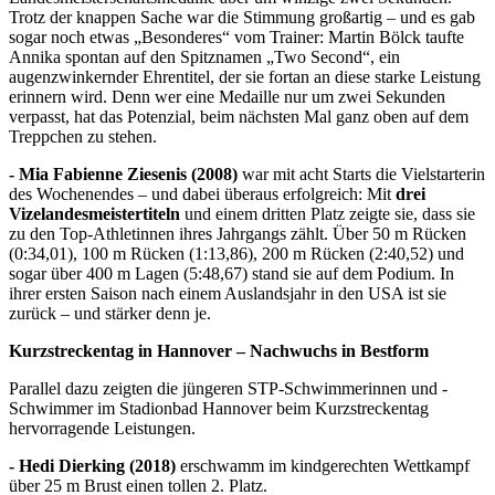
Trotz der knappen Sache war die Stimmung großartig – und es gab
sogar noch etwas „Besonderes“ vom Trainer: Martin Bölck taufte
Annika spontan auf den Spitznamen „Two Second“, ein
augenzwinkernder Ehrentitel, der sie fortan an diese starke Leistung
erinnern wird. Denn wer eine Medaille nur um zwei Sekunden
verpasst, hat das Potenzial, beim nächsten Mal ganz oben auf dem
Treppchen zu stehen.
- Mia Fabienne Ziesenis (2008)
war mit acht Starts die Vielstarterin
des Wochenendes – und dabei überaus erfolgreich: Mit
drei
Vizelandesmeistertiteln
und einem dritten Platz zeigte sie, dass sie
zu den Top-Athletinnen ihres Jahrgangs zählt. Über 50 m Rücken
(0:34,01), 100 m Rücken (1:13,86), 200 m Rücken (2:40,52) und
sogar über 400 m Lagen (5:48,67) stand sie auf dem Podium. In
ihrer ersten Saison nach einem Auslandsjahr in den USA ist sie
zurück – und stärker denn je.
Kurzstreckentag in Hannover – Nachwuchs in Bestform
Parallel dazu zeigten die jüngeren STP-Schwimmerinnen und -
Schwimmer im Stadionbad Hannover beim Kurzstreckentag
hervorragende Leistungen.
- Hedi Dierking (2018)
erschwamm im kindgerechten Wettkampf
über 25 m Brust einen tollen 2. Platz.