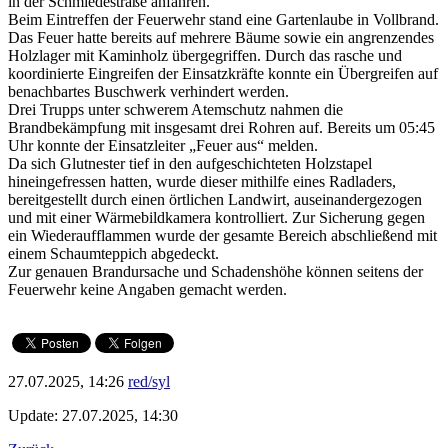
in der Schmiedestraße anfahren.
Beim Eintreffen der Feuerwehr stand eine Gartenlaube in Vollbrand.
Das Feuer hatte bereits auf mehrere Bäume sowie ein angrenzendes
Holzlager mit Kaminholz übergegriffen. Durch das rasche und
koordinierte Eingreifen der Einsatzkräfte konnte ein Übergreifen auf
benachbartes Buschwerk verhindert werden.
Drei Trupps unter schwerem Atemschutz nahmen die
Brandbekämpfung mit insgesamt drei Rohren auf. Bereits um 05:45
Uhr konnte der Einsatzleiter „Feuer aus“ melden.
Da sich Glutnester tief in den aufgeschichteten Holzstapel
hineingefressen hatten, wurde dieser mithilfe eines Radladers,
bereitgestellt durch einen örtlichen Landwirt, auseinandergezogen
und mit einer Wärmebildkamera kontrolliert. Zur Sicherung gegen
ein Wiederaufflammen wurde der gesamte Bereich abschließend mit
einem Schaumteppich abgedeckt.
Zur genauen Brandursache und Schadenshöhe können seitens der
Feuerwehr keine Angaben gemacht werden.
27.07.2025, 14:26
red/syl
Update: 27.07.2025, 14:30