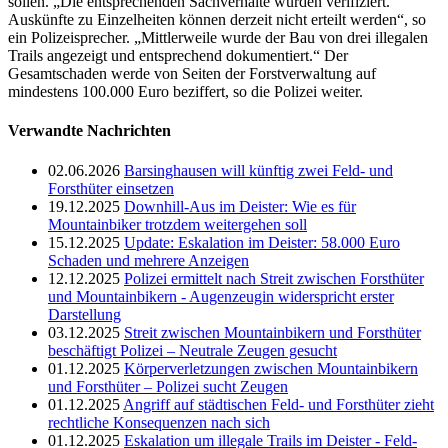
sollen. „Die entsprechenden Sachverhalte wurden verifiziert.
Auskünfte zu Einzelheiten können derzeit nicht erteilt werden“, so
ein Polizeisprecher. „Mittlerweile wurde der Bau von drei illegalen
Trails angezeigt und entsprechend dokumentiert.“ Der
Gesamtschaden werde von Seiten der Forstverwaltung auf
mindestens 100.000 Euro beziffert, so die Polizei weiter.
Verwandte Nachrichten
02.06.2026
Barsinghausen will künftig zwei Feld- und
Forsthüter einsetzen
19.12.2025
Downhill-Aus im Deister: Wie es für
Mountainbiker trotzdem weitergehen soll
15.12.2025
Update: Eskalation im Deister: 58.000 Euro
Schaden und mehrere Anzeigen
12.12.2025
Polizei ermittelt nach Streit zwischen Forsthüter
und Mountainbikern - Augenzeugin widerspricht erster
Darstellung
03.12.2025
Streit zwischen Mountainbikern und Forsthüter
beschäftigt Polizei – Neutrale Zeugen gesucht
01.12.2025
Körperverletzungen zwischen Mountainbikern
und Forsthüter – Polizei sucht Zeugen
01.12.2025
Angriff auf städtischen Feld- und Forsthüter zieht
rechtliche Konsequenzen nach sich
01.12.2025
Eskalation um illegale Trails im Deister - Feld-