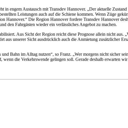
ht in engem Austausch mit Transdev Hannover. „Der aktuelle Zustand is
bestellten Leistungen auch auf die Schiene kommen. Wenn Züge gekürzt 
egion Hannover.“ Die Region Hannover fordere Transdev Hannover deshal
 und den Fahrgästen wieder ein verlässliches Angebot zu machen.
abilisiert. Aus Sicht der Region reicht diese Prognose allein nicht aus.
rt aus unserer Sicht ausdrücklich auch die Anmietung zusätzlicher Ersa
 und Bahn im Alltag nutzen“, so Franz. „Wer morgens nicht sicher sein 
 wenn die Verkehrswende gelingen soll. Gerade deshalb erwarten wir vo