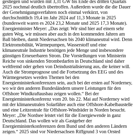
gestiegen und wurden mit 3,31 GW bis Ende des dritten Quartals
2025 nochmal deutlich übertroffen. Außerdem wurde die die Dauer
der Genehmigungsverfahren noch einmal verkürzt, von
durchschnittlich 19,4 im Jahr 2024 auf 11,3 Monate in 2025
(bundesweit waren es 2024 23,2 Monate und 2025 17,3 Monate).
Energieminister Meyer: „Das zeigt: Wir sind hier auf einem sehr
guten Weg, wir müssen aber auch in den kommenden Jahren am
Ball bleiben, damit Niedersachsen bis 2040 klimaneutral wird. Denn
Elektromobilität, Wärmepumpen, Wasserstoff und eine
klimaneutrale Industrie benötigen jede Menge und insbesondere
günstigen Erneuerbaren Strom. Die Vorstellungen von Ministerin
Reiche von sinkenden Strombedarfen in Deutschland sind daher
weltfremd oder gehen von Deindustrialisierung aus, die keiner will.
Auch die Stromprognose und die Fortsetzung des EEG und des
Wärmegesetzes werden Themen bei den
Energieministerkonferenzen sein, auch bei der ersten auf Norderney,
wo wir den anderen Bundesländern unsere Leistungen für den
Offshore Windkraftausbau zeigen wollen.“ Bei der
Energieministerkonferenz vom 20. bis 22. Mai auf Norderney wird
mit der klimaneutralen Solarfähre auch eine Offshore-Kabelbaustelle
und eine Leitzentrale für Offshore-Windräder in Norden besucht.
Meyer: „Die Nordsee leistet viel für die Energiewende in ganz
Deutschland. Das wollen wir als Gastgeber der
Energieministerkonferenzen dem Bund und den anderen Ländern
zeigen.“ 2025 sind vor Niedersachsen Riffgrund 3 von Orsted