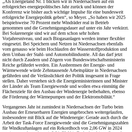
„Als Energieland Nr. 1 blicken wir in Niedersachsen auf ein
erfolgreiches energiepolitisches Jahr zurück und können der
Konferenz wie bisher auch wichtige Impulse für eine bundesweit
erfolgreiche Energiepolitik geben“, so Meyer. „So haben wir 2025
beispielsweise 70 Prozent mehr Windräder real in Betrieb
genommen und die Genehmigungsdauer auf unter ein Jahr verkürzt.
Bei Solarenergie sind wir auf dem schon sehr hohen
Vorjahresniveau, und auch Biogasanlagen werden immer flexibler
eingesetzt. Bei Speichern und Netzen ist Niedersachsen ebenfalls
vorn genauso wie beim Hochlaufen der Wasserstoffproduktion und
dem Umbau der Stahl- und Automobilindustrie. All das darf jetzt
nicht durch Zaudern und Zögern von Bundeswirtschaftsministerin
Reiche gefährdet werden. Ein Ausbremsen der Energie- und
Wärmewende würde Zehntausende Arbeitsplätze in Niedersachsen
gefährden und die Verlässlichkeit der Politik insgesamt in Frage
stellen. Daher verstehen sich die Energieministerinnen und Minister
der Länder als Team Energiewende und wollen etwa einmütig die
Flächenziele für den Ausbau der Windenergie beibehalten, ebenso
die Förderung der Wärmepumpen und der Elektromobilität.“
Vergangenes Jahr ist zumindest in Niedersachsen der Turbo beim
Ausbau der Erneuerbaren Energien ungebrochen weitergelaufen,
insbesondere mit Blick auf die Windenergie: Gerade auch durch die
Arbeit der Task-Force Energiewende sind die Genehmigungszahlen
für Windkraftanlagen auf ein Rekordhoch von 2,06 GW in 2024