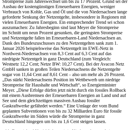
Strompreise zum Jahreswechsel um bis zu 17 Prozent. Grund sei der
Ausbau der kostengünstigen Erneuerbaren Energien, weniger
Verbrauch von Kohle, Gas und Öl und die von Niedersachsen lange
geforderte Senkung der Netzentgelte, insbesondere in Regionen mit
vielen Erneuerbaren Energien. Ein entsprechender Trend sei schon
auszumachen: Zu Jahresbeginn sind laut Meyer die Strompreise
im Schnitt um neun Prozent gesunken, die geringsten Strompreise
und Netzentgelte fallen im Erneuerbaren-Land Niedersachsen an.
Dank des Bundeszuschusses zu den Netzentgelten sank zum 1.
Januar 2026 beispielsweise das Netzentgelt im EWE-Netz in
Nordwest-Niedersachsen von 8,3 Cent auf 6,3 Cent auf das
niedrigste Netzentgelt in ganz Deutschland (zum Vergleich:
Westnetz 12,2 Cent; Netze BW: 10,27 Cent). Bei der Avacon Netz
GmbH sanken in großen Teilen Niedersachsens die Netzentgelte
sogar von 11,64 Cent auf 8,61 Cent – also um mehr als 26 Prozent.
„Das stärkt Niedersachsens Position im Wettbewerb um niedrige
Strompreise für Haushalte und Wirtschaft“, so Energieminister
Meyer. „Diese Erfolge dürfen jetzt nicht durch ein fossiles Rollback
mit einem Ausbremsen der Erneuerbaren Energien an Land und auf
See und dem gleichzeitigen massiven Ausbau fossiler
Gaskraftwerke gefährdet werden.“ Eine Umlage der vom Bund
geplanten Subventionen von bis zu 32 Milliarden Euro für fossile
Gaskraftwerke im Süden würde die Strompreise in ganz
Deutschland hingegen um bis zu 1,6 Cent steigen lassen.